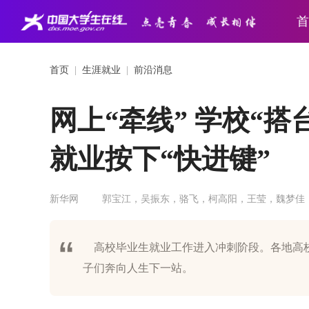
首
首页
|
生涯就业
|
前沿消息
网上“牵线” 学校“
就业按下“快进键”
新华网
郭宝江，吴振东，骆飞，柯高阳，王莹，魏梦佳
高校毕业生就业工作进入冲刺阶段。各地高校
子们奔向人生下一站。