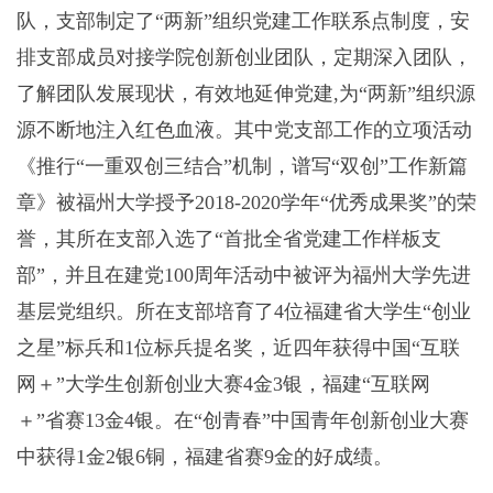
队，支部制定了“两新”组织党建工作联系点制度，安
排支部成员对接学院创新创业团队，定期深入团队，
了解团队发展现状，有效地延伸党建
,
为“两新”组织源
源不断地注入红色血液。其中党支部工作的立项活动
《推行“一重双创三结合”机制，谱写“双创”工作新篇
章》被福州大学授予
2018-2020
学年“优秀成果奖”的荣
誉，其所在支部入选了“首批全省党建工作样板支
部”，并且在建党
100
周年活动中被评为福州大学先进
基层党组织。所在支部培育了
4
位福建省大学生“创业
之星”标兵和
1
位标兵提名奖，近四年获得中国“互联
网＋”大学生创新创业大赛
4
金
3
银，福建“互联网
＋”省赛
13
金
4
银。在“创青春”中国青年创新创业大赛
中获得
1
金
2
银
6
铜，福建省赛
9
金的好成绩。