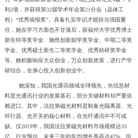
利
2
项，并获得第
32
届学术年会第
21
分会（晶体工
程）“优秀墙报奖”。具备扎实学识才能担当强国重
任，她在学习方面也不甘落后，获福州大学优秀博士
新生特等奖学金、施然创新励学奖学金、中期二等奖
学金、优秀硕士新生二等奖学金、优秀助研奖学金
等。她积极响应大众创业，万众创新政策，进行产学
研结合，全身心投入创新创业中。
她深知，我国光通讯领域全球领先，光信息材
料是光通讯行业的发展基石，部分关键材料却严重依
赖进口。其中，法拉第磁光材料是制备光隔离器、光
环行器、光开关的核心材料，在光纤通讯中不可或
缺。仅
2019
年，我国法拉第磁光材料市场规模达
33
亿，行业预估，未来三年的年均增长率高达
47%
。但