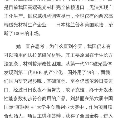
是目前我国高端磁光材料完全依赖进口，无法实现自
主化生产。据权威机构调查显示，全球仅有的两家高
端磁光材料生产企业——日本格兰普和美国贰陆，垄
断了
100%
的市场。
她一直在思考，为什么直到今天，我国仍未有
可以商用的法拉第磁光材料。其主要原因在于生长方
法复杂，材料掺杂改性困难。从第一代
YIG
磁光晶体
发现到第二代
BRIG
的产业化，国外用了
49
年，而我
们国内研究起步晚，基础薄弱、至今仍然依赖日美进
口。经过日日夜夜不懈努力，攻坚克难，终于开发出
性能参数初步符合商用的产品。刘梦丽在第六届中国
国际“互联网＋”大学生创新创业大赛中，作为项目联
合创始人、项目主讲和答辩，获得了全国金奖，进入