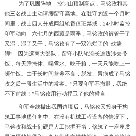
为了巩固阵地，控制山顶制高点，马铭孜和其
他三名战士主动请缨留守高地。在驻守的近一个月时
间里，战士四人分成两组轮番值班禁戒，
24
小时监控
印军动向。六七月的西藏是雨季，马铭孜的裤管干了
又湿，湿了又干，马铭孜有了一双泡烂了的“战壕
脚”。因为远离大部队，留守小队轮流长途跋涉去带
饭，每天睡掩体、喝雪水、吃干粮，一天只能吃上一
顿午饭。由于长时间营养不良，脱发、胃病成了马铭
孜之后一段生活中的常客。“只要印军不撤退，我绝
不下前线！”马铭孜用行动捍卫了他的誓言。
印军全线撤出我国边境后，马铭孜又投身于构
筑工事地堡任务中。在没有机械工程设备的情况下，
马铭孜和战士们硬是人工挖掘开凿，修筑了一座座质