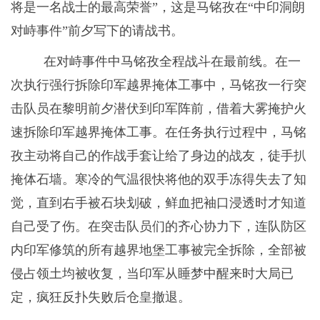
将是一名战士的最高荣誉”，这是马铭孜在“
中印洞朗
对峙事件”前夕写下的请战书。
在对峙事件中马铭孜全程战斗在最前线。在一
次执行强行拆除印军越界掩体工事中，马铭孜一行突
击队员在黎明前夕潜伏到印军阵前，借着大雾掩护火
速拆除印军越界掩体工事。在任务执行过程中，马铭
孜主动将自己的作战手套让给了身边的战友，徒手扒
掩体石墙。寒冷的气温很快将他的双手冻得失去了知
觉，直到右手被石块划破，鲜血把袖口浸透时才知道
自己受了伤。在突击队员们的齐心协力下，连队防区
内印军修筑的所有越界地堡工事被完全拆除，全部被
侵占领土均被收复，当印军从睡梦中醒来时大局已
定，疯狂反扑失败后仓皇撤退。