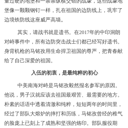
量过硬的地堡和一条条纵横交错的战壕，这些战壕地
堡像一颗颗钢钉一样，扎在祖国的边防线上，巩牢了
边境铁防线这座威严高墙
。
其实，请战书就是遗书。在20
17
年的
中印洞朗
对峙事件
中，所有边防突击战士们都已经写好遗书。
身背机枪的马铭孜用生命捍卫祖国的尊严，把青春献
给了自己深爱的祖国。
入伍的初衷，是最纯粹的初心
中美南海对峙是马铭孜毅然报名参军的原因。
他说，男子汉就应该去祖国最艰苦、最需要的地方。
朴素的话语中透着清澈和纯粹，短短两年的时间里，
经过了部队大熔炉的摔打和历练，马铭孜曾经的稚气
的脸庞上已刻上了成熟和坚强的烙印。部队服役期