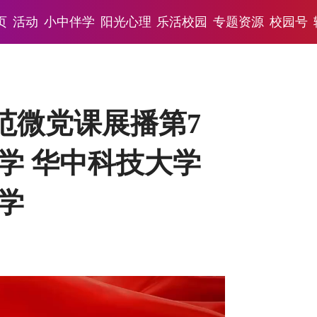
页
活动
小中伴学
阳光心理
乐活校园
专题资源
校园号
示范微党课展播第7
学 华中科技大学
学