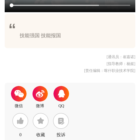
[通讯员：崔嘉诺]
[指导教师：杨挺]
[责任编辑：喀什职业技术学院]
0
收藏
投诉