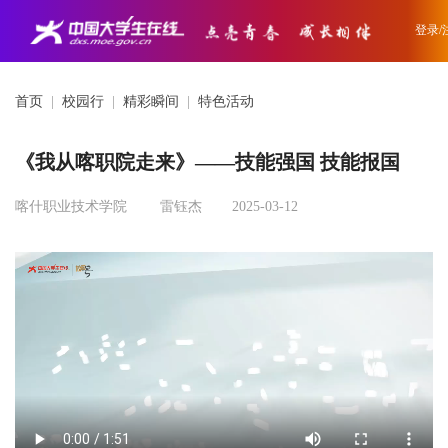
登录/
首页
|
校园行
|
精彩瞬间
|
特色活动
《我从喀职院走来》——技能强国 技能报国
喀什职业技术学院
雷钰杰
2025-03-12