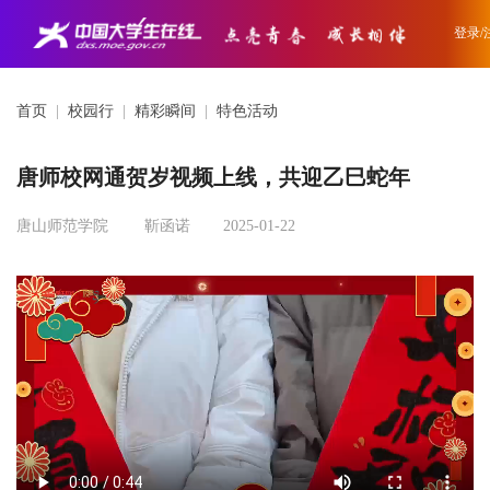
登录/
首页
|
校园行
|
精彩瞬间
|
特色活动
唐师校网通贺岁视频上线，共迎乙巳蛇年
唐山师范学院
靳函诺
2025-01-22