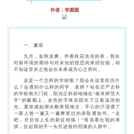
作者：李圆圆
一、
邂逅
九月，金秋送爽。伴着桂花淡淡的香，我在
对新环境的期待与对未知的惶恐间来回拉锯，却
不知这异乡之地会在未来成为心之所向。
这是一个怎样的学校呢？我会在这里经历什
么？会遇到什么样的同学、老师？站在庄严古朴
的学校南大门前，阳光正斜斜地铺在“曲阜师范大
学”的匾额上，金色的字体在阳光下泛着温润的
光。紧张感如潮水般将我淹没，手心的汗浸透了
一家人曾一遍又一遍摩挲过的录取通知书。“走
吧，开启你人生的新征程咯！”母亲看出我的畏
惧，拉起我的手一头扎进校内熙攘的人群中。