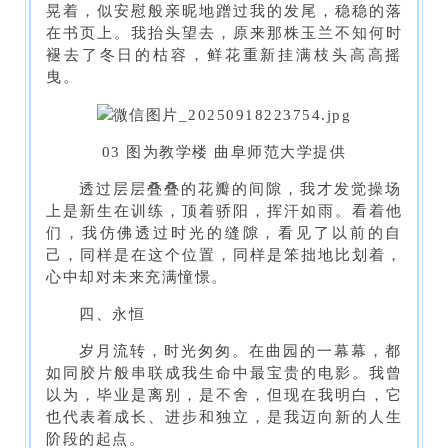
晃着，似安慰般亲昵地蹭过我的发尾，稳稳的落
在书页上。我抬头望去，原来那株玉兰不知何时
褪去了冬日的枯容，鲜花重新挂满枝头高高摇
曳。
03 图为教学楼 曲阜师范大学提供
透过层层叠叠的花瓣的间隙，我才发觉操场
上是新生在训练，顶着骄阳，挥汗如雨。看着他
们，我仿佛透过时光的缝隙，看见了以前的自
己，同样是在这个位置，同样是笨拙地比划着，
心中却对未来充满憧憬。
四、永恒
岁月流转，时光匆匆。在曲园的一幕幕，都
如同胶片般串联成我生命中最宝贵的电影。我曾
以为，毕业是离别，是不舍，但现在我明白，它
也代表着成长、进步和独立，是我迈向新的人生
阶段的起点。