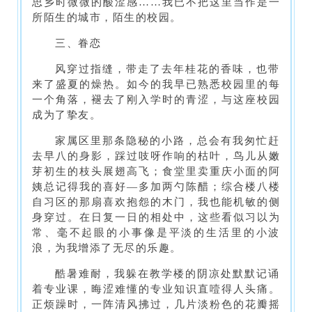
思乡时微微的酸涩感……我已不把这里当作是一
所陌生的城市，陌生的校园。
三、眷恋
风穿过指缝，带走了去年桂花的香味，也带
来了盛夏的燥热。如今的我早已熟悉校园里的每
一个角落，褪去了刚入学时的青涩，与这座校园
成为了挚友。
家属区里那条隐秘的小路，总会有我匆忙赶
去早八的身影，踩过吱呀作响的枯叶，鸟儿从嫩
芽初生的枝头展翅高飞；食堂里卖重庆小面的阿
姨总记得我的喜好—多加两勺陈醋；综合楼八楼
自习区的那扇喜欢抱怨的木门，我也能机敏的侧
身穿过。在日复一日的相处中，这些看似习以为
常、毫不起眼的小事像是平淡的生活里的小波
浪，为我增添了无尽的乐趣。
酷暑难耐，我躲在教学楼的阴凉处默默记诵
着专业课，晦涩难懂的专业知识直噎得人头痛。
正烦躁时，一阵清风拂过，几片淡粉色的花瓣摇