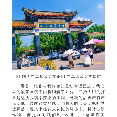
01 图为曲阜师范大学正门 曲阜师范大学提供
看着一张张与我相似的羞怯青涩面庞，我心
里的紧张局促不由得消解了几分，开始大胆的打
量起这所我魂牵梦绕的曲园。桂花的甜香若有若
无，像一缕缕轻柔的线，勾着人的心尖；枫叶垂
然飘落，融入来往行人匆忙的脚步中。树叶沙沙
作响，像是在对我们说“欢迎”。“这里真美