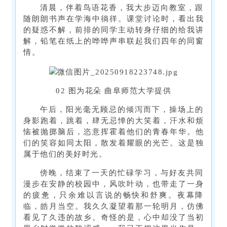
清晨，伴着鸟语花香，我大步迈向教室，跟
随朗朗书声在学海中徜徉。课堂讨论时，看出我
的疑惑不解，前排的同学主动转身仔细的给我讲
解，铅笔在纸上的哗哗声串联起我们四年的同窗
情。
02 图为花朵 曲阜师范大学提供
午后，阳光毫无顾忌的倾泻而下，操场上的
身影跑着，跳着，肆无忌惮的大笑着，汗水和烦
恼被抛掷脑后，恣意挥霍着他们的青春年华。他
们的笑容如同太阳，散发着耀眼的光芒。这是独
属于他们的美好时光。
傍晚，结束了一天的忙碌学习，与好友共同
漫步在安静的校园中，风吹叶动，也带走了一身
的疲惫，只余难以言说的畅快和舒爽。夜幕降
临，皓月当空。我久久凝望着那一轮明月，仿佛
看见了久违的故乡。奇怪的是，心中却没了当初