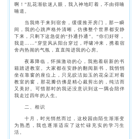
啊！”乱花渐欲迷人眼，我入神地盯着，不由得喃
喃道。
当我终于来到宿舍，缓缓推开房门，那一瞬
间，我的心跳声格外清晰，仿佛整个世界都安静
下来，只剩下这急促的“扑通扑通”。“你们好呀，
我是……”穿堂风从阳台穿过，呼啸冲来，携着宿
舍内热闹的气氛，直直闯进我的心房。
夜幕降临，怀揣激动的心，我抱着崭新的书
籍踏进教室。大家都在安静的翻阅新书，我悄悄
坐在靠窗的座位上，只见皎洁如玉的花朵正对着
教室的窗，那花瓣仿佛是精心裁剪出的，纯洁而
又美好。可惜那时的我还没意识到这一隅会陪伴
我走过四年的人生。
二、相识
十月，时光悄然而过，这校园由陌生渐渐变
为熟悉，我也逐渐适应了这忙碌充实的学习生
活。