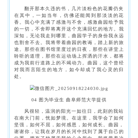
翻开那本久违的书，几片淡粉色的花瓣仍夹
在其中，一如当年，仿佛还能闻到那淡淡的花
香。我心中充满了感激与不舍，感激曲园给予我
的一切，不舍即将离开这个充满回忆的地方。我
深知，无论我走到哪里，曲园学子的身份我永远
也割舍不去。我将带着曲园的教诲，踏上新的旅
途。那些在图书馆里度过的日夜，那些在讲堂上
聆听的道理，那些在运动场上挥洒的汗水，都将
成为我前行道路上的不竭动力。曲园，这个曾经
对我而言陌生的地方，如今却成了我心灵的归
处。
04 图为毕业生 曲阜师范大学提供
风很轻，温润的阳光一如往日，此刻的我站
在南大门前，恍如梦境。在这里，我学会了如何
坚强，如何不屈，如何感恩，如何成长。曲园，
谢谢你，让我在岁月的长河中找到了属于自己的