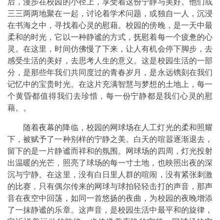
后，漫步在校园的小径上，享受着这份宁静与美好。他们或
三三两两地聚在一起，讨论着学术问题，或独自一人，沉浸
在书海之中，寻找着心灵的慰藉。校园的傍晚，是一天中最
柔和的时光，它以一种静谧的方式，抚慰着每一个疲惫的心
灵。在这里，时间仿佛慢了下来，让人有机会停下脚步，去
感受生活的美好，去思考人生的意义。这是校园生活的一部
分，是那些年我们共同度过的青春岁月，是永远镌刻在我们
记忆中的宝贵时光。在这片充满智慧与梦想的土地上，每一
个黄昏都值得我们去珍惜，每一份宁静都是我们心灵的慰
藉。。
随着夜幕的降临，校园的网球场在人工灯光的柔和照耀
下，被赋予了一种别样的宁静之美。白天的喧嚣逐渐退去，
留下的是一片静谧而祥和的氛围。网球场的四周，灯光投射
出温暖的光芒，照亮了球场的每一寸土地，也映照出夜的深
沉与宁静。在这里，没有白日里人群的喧闹，没有紧张刺激
的比赛，只有偶尔传来的网球与球拍轻轻击打的声音，那声
音在夜空中回荡，如同一首悠扬的夜曲，为校园的夜晚增添
了一抹静谧的乐章。这声音，是校园生活中最平和的旋律，