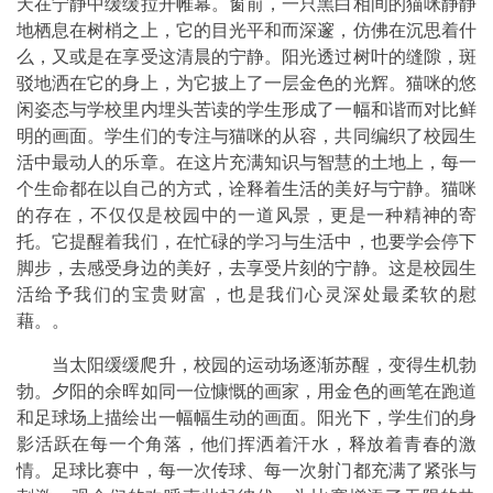
天在宁静中缓缓拉开帷幕。窗前，一只黑白相间的猫咪静静
地栖息在树梢之上，它的目光平和而深邃，仿佛在沉思着什
么，又或是在享受这清晨的宁静。阳光透过树叶的缝隙，斑
驳地洒在它的身上，为它披上了一层金色的光辉。猫咪的悠
闲姿态与学校里内埋头苦读的学生形成了一幅和谐而对比鲜
明的画面。学生们的专注与猫咪的从容，共同编织了校园生
活中最动人的乐章。在这片充满知识与智慧的土地上，每一
个生命都在以自己的方式，诠释着生活的美好与宁静。猫咪
的存在，不仅仅是校园中的一道风景，更是一种精神的寄
托。它提醒着我们，在忙碌的学习与生活中，也要学会停下
脚步，去感受身边的美好，去享受片刻的宁静。这是校园生
活给予我们的宝贵财富，也是我们心灵深处最柔软的慰
藉。。
当太阳缓缓爬升，校园的运动场逐渐苏醒，变得生机勃
勃。夕阳的余晖如同一位慷慨的画家，用金色的画笔在跑道
和足球场上描绘出一幅幅生动的画面。阳光下，学生们的身
影活跃在每一个角落，他们挥洒着汗水，释放着青春的激
情。足球比赛中，每一次传球、每一次射门都充满了紧张与