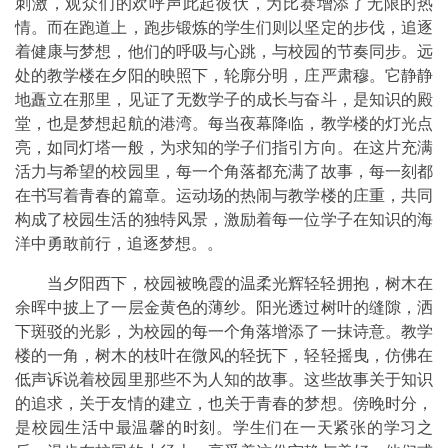
刺激，观众们的欢呼声此起彼伏，为比赛增添了无限的热
情。而在跑道上，跑步锻炼的学生们则以坚定的步伐，追逐
着健康与梦想，他们的呼吸与心跳，与校园的节奏同步。远
处的教学楼在夕阳的映照下，轮廓分明，庄严肃穆。它静静
地矗立在那里，见证了无数学子的成长与奋斗，是知识的殿
堂，也是梦想起航的港湾。每当夜幕降临，教学楼的灯光点
亮，如同灯塔一般，为求知的学子们指引方向。在这片充满
活力与希望的校园里，每一个角落都充满了故事，每一刻都
在书写着青春的篇章。运动场的热闹与教学楼的庄重，共同
构成了校园生活的独特风景，激励着每一位学子在知识的海
洋中勇敢前行，追逐梦想。。
当夕阳西下，校园被晚霞的温柔光辉轻轻拥抱，树木在
余晖中披上了一层金黄色的薄纱。阳光透过树叶的缝隙，洒
下斑驳的光影，为校园的每一个角落增添了一抹诗意。教学
楼的一角，树木的枝叶在微风的轻抚下，轻轻摇曳，仿佛在
低声诉说着校园里那些不为人知的故事。这些故事关于知识
的追求，关于友情的建立，也关于青春的梦想。傍晚时分，
是校园生活中最温馨的时刻。学生们在一天紧张的学习之