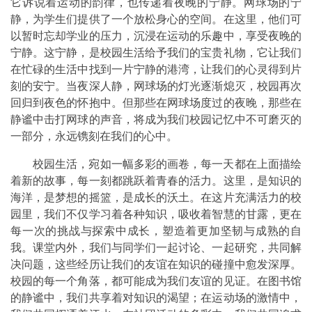
它诉说着运动的韵律，也传递着夜晚的宁静。网球场的宁
静，为学生们提供了一个放松身心的空间。在这里，他们可
以暂时忘却学业的压力，沉浸在运动的乐趣中，享受夜晚的
宁静。这宁静，是校园生活给予我们的宝贵礼物，它让我们
在忙碌的生活中找到一片宁静的港湾，让我们的心灵得到片
刻的安宁。当夜深人静，网球场的灯光逐渐熄灭，校园再次
回归到夜色的怀抱中。但那些在网球场度过的夜晚，那些在
静谧中击打网球的声音，将成为我们校园记忆中不可磨灭的
一部分，永远镌刻在我们的心中。
校园生活，宛如一幅多彩的画卷，每一天都在上面描绘
着新的故事，每一刻都跳跃着青春的活力。这里，是知识的
海洋，是梦想的摇篮，是成长的沃土。在这片充满活力的校
园里，我们不仅学习着各种知识，吸收着智慧的甘露，更在
每一次的挑战与探索中成长，塑造着更加坚韧与成熟的自
我。课堂内外，我们与同学们一起讨论、一起研究，共同解
决问题，这些经历让我们的友谊在知识的碰撞中愈发深厚。
校园的每一个角落，都可能成为我们友谊的见证。在图书馆
的静谧中，我们共享着对知识的渴望；在运动场的激情中，