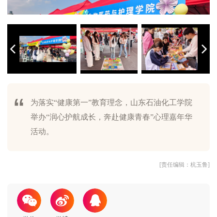
为落实“健康第一”教育理念，山东石油化工学院
举办“润心护航成长，奔赴健康青春”心理嘉年华
师生体验活动现场
“情绪跳格，心晴迈步”解压活动
“拈花相框，封册留香”干花相框制作
“拾光藏绪，瓶载心安”彩砂瓶DIY活动
“布艺创想，趣手漫绘”不织布拼贴
积分集章奖品兑换活动
“健康进校园”问诊咨询区
“送你一朵小红花”赋能打卡区
活动。
[责任编辑：杭玉鲁]