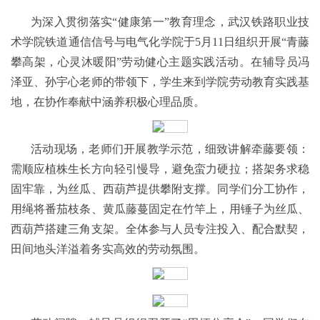
为深入贯彻落实“健康第一”教育理念，武汉铁路职业技
术学院铁道通信信号与电气化学院于5月11日组织开展“青藤
攀高架，心灵沐暖阳”劳动健心主题实践活动。在辅导员冯
泽亚、孙宇心老师的带领下，学生来到学院劳动教育实践基
地，在协作奉献中涵养积极心理品质。
活动现场，老师们开展教学示范，细致讲解牵藤要领：
需顺应植株生长方向轻引慢导，避免蛮力硬拉；搭架务求稳
固牢靠，为丝瓜、西葫芦提供攀附支撑。同学们分工协作，
用绳将番茄枝条、黄瓜藤蔓固定在竹竿上，用锤子为丝瓜、
西葫芦搭建三角支架。全体参与人员专注投入、配合默契，
田间地头洋溢着务实高效的劳动氛围。