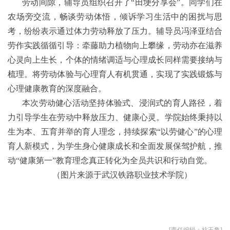
劳动间隙，辅导员组织召开了“田埂分享会”。同学们在
农场旁交流，畅谈劳动体悟，倾诉学习生活中的困扰与思
考，
纷纷表示通过体力劳动释放了压力
。辅导员冯泽亚结合
劳作实践循循引导：牵藤助力植物向上攀缘，劳动亦在滋养
心灵向上生长，个体的情绪调适与心理成长同样需要接纳与
梳理。将劳动体验与心理育人有机贯通，实现了实践锻炼与
心理健康教育的深度融合。
本次劳动健心活动坚持体验式、浸润式的育人路径，着
力引导学生在劳动中释放压力、健康心灵。学院始终秉持以
生为本、五育并举的育人理念，持续探索“以劳健心”的心理
育人新模式，为学生身心健康成长和全面发展保驾护航，推
动“健康第一”教育理念真正转化为全员共识和行动自觉。
（图片来源于武汉铁路职业技术学院）