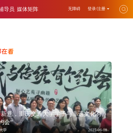
辅导员
媒体矩阵
无障碍
登录/注册
都在看
”有新意，重庆交通大学学子与非遗文化有
约会”
大学
2025-06-18