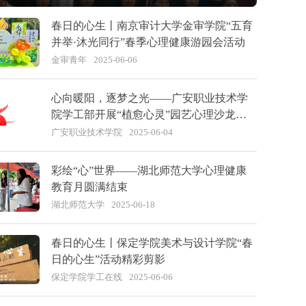
春日的心生丨南京审计大学金审学院“五育
并举·沐光同行”春季心理健康游园会活动
金审青年
2025-06-06
心向暖阳，逐梦之光——广安职业技术学
院学工部开展“植愈心灵”园艺心理沙龙活
动
广安职业技术学院
2025-06-04
彩绘“心”世界——湖北师范大学心理健康
教育月圆满结束
湖北师范大学
2025-06-18
春日的心生丨保定学院美术与设计学院“春
日的心生”活动精彩剪影
保定学院学工在线
2025-06-06