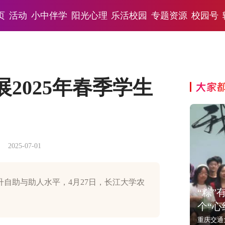
页
活动
小中伴学
阳光心理
乐活校园
专题资源
校园号
2025年春季学生
大家
2025-07-01
自助与助人水平，4月27日，长江大学农
“粽
个“心
重庆交通