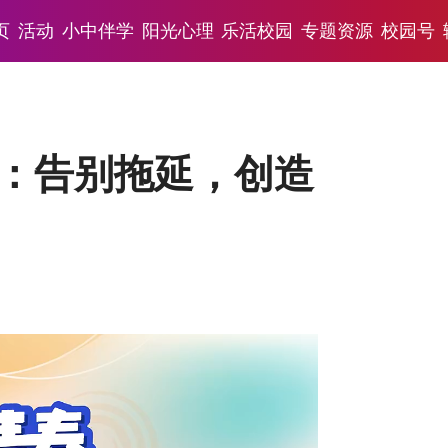
页
活动
小中伴学
阳光心理
乐活校园
专题资源
校园号
英：告别拖延，创造