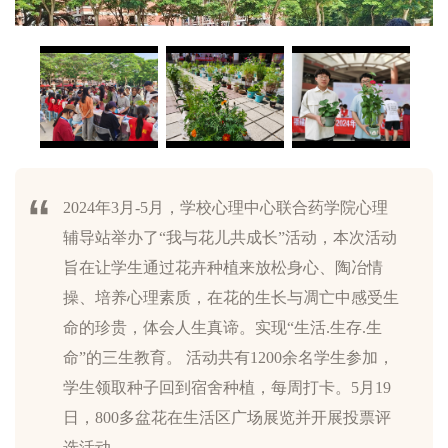
2024年3月-5月，学校心理中心联合药学院心理
辅导站举办了“我与花儿共成长”活动，本次活动
1.jpg
2.jpg
3.jpg
旨在让学生通过花卉种植来放松身心、陶冶情
操、培养心理素质，在花的生长与凋亡中感受生
命的珍贵，体会人生真谛。实现“生活.生存.生
命”的三生教育。 活动共有1200余名学生参加，
学生领取种子回到宿舍种植，每周打卡。5月19
日，800多盆花在生活区广场展览并开展投票评
选活动。