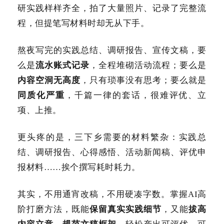
研实践样样齐全，拍了大量照片、记录了完整流
程，但提笔写材料时却无从下手。
熬夜写完的实践总结、调研报告、宣传文稿，要
么是
流水账式记录
，全程堆砌活动流程；要么是
内容空洞无高度
，只有琐事没有思考；要么就是
同质化严重
，千篇一律的套话，很难评优、立
项、上推。
更头疼的是，三下乡需要的材料繁杂：实践总
结、调研报告、心得感悟、活动新闻稿、评优申
报材料……挨个撰写耗时耗力。
其实，不用通宵改稿，不用硬凑字数。掌握AI高
阶打磨方法，既能
保留真实实践细节
，又能
拔高