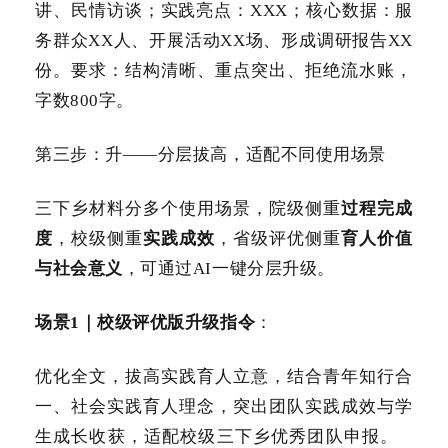
讲、民情访谈；实践亮点：XXX；核心数据：服
务群众XX人、开展活动XX场、形成调研报告XX
份。要求：结构清晰、重点突出、拒绝流水账，
字数800字。
第三步：升——分层拔高，适配不同使用场景
三下乡材料分多个使用场景，院级侧重
过程完成
度
，校级侧重
实践成效
，省级评优侧重
育人价值
与社会意义
，可通过AI一键分层升级。
场景1｜校级评优版升级指令
：
优化全文，拔高实践育人立意，结合青年知行合
一、社会实践育人理念，突出团队实践成效与学
生成长收获，适配校级三下乡优秀团队申报。