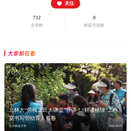
关注
732
0
文章数
校园号指数
大家都在看
北林大“劳模工匠大讲堂”开讲！“耕读植绿”工作
室书写劳动育人答卷
北京林业大学
2026-05-07