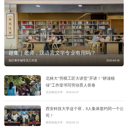
超集｜老师，汉语言文学专业有用吗？
知行青年辅导员工作室
2026-04-28
北林大“劳模工匠大讲堂”开讲！“耕读植
绿”工作室书写劳动育人答卷
北京林业大学
2026-05-07
西安科技大学这个班，8人集体签约同一个公
司！
西安科技大学
2026-05-13