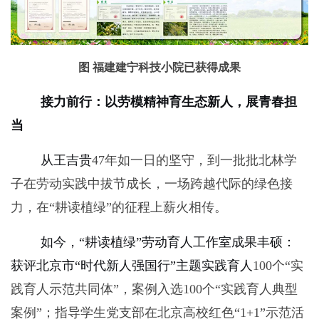
图 福建建宁科技小院已获得成果
接力前行：以劳模精神育生态新人，展青春担
当
从王吉贵
47
年如一日的坚守，到一批批北林学
子在劳动实践中拔节成长，一场跨越代际的绿色接
力，在“耕读植绿”的征程上薪火相传。
如今，“耕读植绿”劳动育人工作室成果丰硕：
获评北京市“时代新人强国行”主题实践育人
100
个“实
践育人示范共同体”，案例入选
100
个“实践育人典型
案例”；指导学生党支部在北京高校红色“
1+1”
示范活