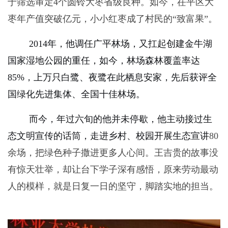
于筛选审定
4
个圆铃大枣省级良种。如今，茌平区大
枣年产值突破亿元，小小红枣成了村民的“致富果”。
2014
年，他调任广平林场，又扛起创建金牛湖
国家湿地公园的重任，如今，林场森林覆盖率达
85%
，上万只白鹭、夜鹭在此栖息安家，先后获评全
国绿化先进集体、全国十佳林场。
而今，年过六旬的他并未停歇，他主动接过生
态文明宣传的话筒，走进乡村、校园开展生态宣讲
80
余场，把绿色种子撒进更多人心间。王吉贵的故事没
有惊天壮举，却让台下学子深有感悟，原来劳动最动
人的模样，就是日复一日的坚守，脚踏实地的担当。