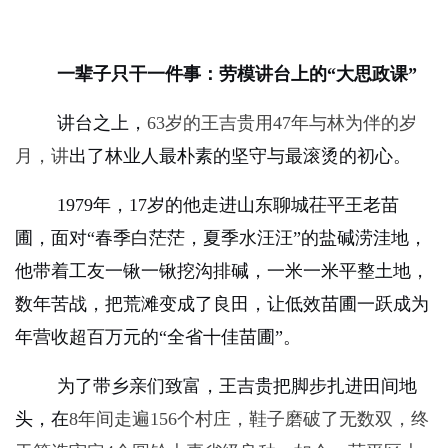
一辈子只干一件事：劳模讲台上的“大思政课”
讲台之上，
63
岁的王吉贵用
47
年与林为伴的岁
月，讲
出了
林业人最朴素的坚守与最滚烫的初心。
1979
年，
17
岁的他走进山东聊城茌平王老苗
圃，面对“春季白茫茫，夏季水汪汪”的盐碱涝洼地，
他带着工友一锹一锹挖沟排碱，一米一米平整土地，
数年苦战，把荒滩变成了良田，让低效苗圃一跃成为
年营收超百万元的“全省十佳苗圃”。
为了带乡亲们致富，王吉贵把脚步扎进田间地
头，在
8
年间走遍
156
个村庄，鞋子磨破了无数双，终