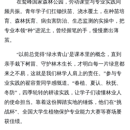
在鹫峰国家森林公园，劳动课堂与专业实践同
频共振。青年学子们扛锄扶苗、浇水覆土，在种苗培
育、森林抚育、病虫害防治、生态监测的实操中，把
专业本领“种”进泥土，曾经握笔的手，慢慢
磨
出薄
茧。
以前总觉得‘绿水青山’是课本里的概念，直到
“
亲手栽下树苗、守护林木生长，才明白每一片绿意都
来之不易，这就是我们林学人肩上的责任。”参与专
业实践的翟容萱同学感慨道。“春植、夏认、秋抚、
冬防”，四季轮转的耕读实践，让学子们读懂林业人
的使命担当。靠着这份脚踏实地的锤炼，他们在“挑
战杯”、全国大学生植物保护专业能力大赛等赛场屡
获佳绩。