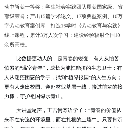
动中斩获一等奖；学生社会实践团队屡获国家级、省
部级荣誉；产出
15
篇学术论文、
17
项典型案例、
10
万
字劳动教育案例库；打造
16
学时《劳动教育与实践》
线上课程，累计
3
万人次学习；建设经验辐射全国
10
余所高校。
比数据更动人的，是青春的蜕变：有人从怕苦
怕累的“温室青年”，成长为能扛能拼的生态卫士；有
人从迷茫困惑的学子，找到“植绿报国”的人生方向；
更有人走出校园、奔赴林业基层一线，接过前辈的接
力棒，守护祖国绿水青山。
大讲堂尾声，王吉贵寄语学子：“青春的价值从
来不在安逸的环境里，而在扎根的土壤中。只要肯沉