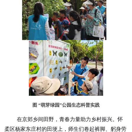
图 “萌芽绿园”公园生态科普实践
在京郊乡间田野，青春力量助力乡村振兴。怀
柔区杨家东庄村的田埂上，师生们卷起裤脚、躬身劳