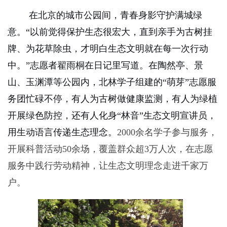
在北京的城市公园间，青春身影守护满城绿
意。“以前觉得保护生态很宏大，直到亲手为古树挂
牌、为花草除虫，才明白生态文明就在每一次行动
中。”志愿者翟雨桐在日记里写道。在陶然亭、景
山、玉渊潭等公园内，北林学子组建的“萌芽”志愿服
务团忙碌不停，有人为古树做健康监测，有人为绿植
开展绿色防控，还有人化身“林音”生态文明宣讲员，
用生动语言传递生态理念。
2000
余名学子参与服务，
开展科普活动
50
余场，覆盖群众超
3
万人次，在志愿
服务中践行劳动精神，让生态文明理念走进千家万
户。