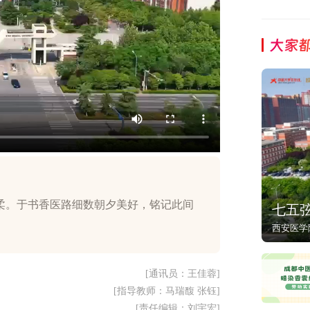
大家
柔。于书香医路细数朝夕美好，铭记此间
七五
西安医学
[通讯员：王佳蓉]
[指导教师：马瑞馥 张钰]
[责任编辑：刘宇宏]