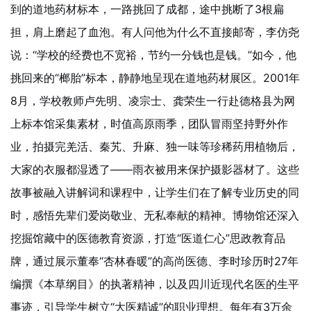
到的道地药材标本，一路挑回了成都，途中挑断了3根扁
担，肩上磨起了血泡。有人问他为什么不直接邮寄，李仿尧
说：“学校的经费也不宽裕，节约一分钱也是钱。”如今，他
挑回来的“榔胎”标本，静静地呈现在道地药材展区。2001年
8月，学校教师卢先明、凌宗士、龚荣生一行赴德格县为网
上标本馆采集素材，时值高原雨季，团队冒雨坚持野外作
业，拍摄完羌活、秦艽、升麻、独一味等珍稀药用植物后，
大家的衣服都湿透了——雨衣被用来保护摄影器材了。这些
故事被融入讲解词和课程中，让学生们在了解专业历史的同
时，感悟先辈们爱岗敬业、无私奉献的精神。博物馆还深入
挖掘馆藏中的医德教育资源，打造“医道仁心”思政教育品
牌，通过展示董奉“杏林春暖”的高尚医德、李时珍历时27年
编撰《本草纲目》的执著精神，以及四川近现代名医的生平
事迹，引导学生树立“大医精诚”的职业理想。每年有3万余