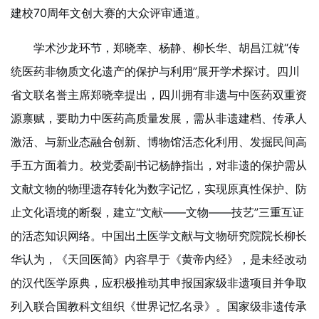
建校70周年文创大赛的大众评审通道。
学术沙龙环节，郑晓幸、杨静、柳长华、胡昌江就“传
统医药非物质文化遗产的保护与利用”展开学术探讨。四川
省文联名誉主席郑晓幸提出，四川拥有非遗与中医药双重资
源禀赋，要助力中医药高质量发展，需从非遗建档、传承人
激活、与新业态融合创新、博物馆活态化利用、发掘民间高
手五方面着力。校党委副书记杨静指出，对非遗的保护需从
文献文物的物理遗存转化为数字记忆，实现原真性保护、防
止文化语境的断裂，建立“文献——文物——技艺”三重互证
的活态知识网络。中国出土医学文献与文物研究院院长柳长
华认为，《天回医简》内容早于《黄帝内经》，是未经改动
的汉代医学原典，应积极推动其申报国家级非遗项目并争取
列入联合国教科文组织《世界记忆名录》。国家级非遗传承