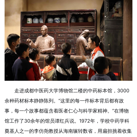
走进成都中医药大学博物馆二楼的中药标本馆，3000
余种药材标本静静陈列。“这里的每一件标本背后都有故
事，每一个故事都蕴含着医者仁心与科学家精神。”在博物
馆工作了30余年的馆员谭红兵说。1972年，学校中药学科
奠基人之一的李仿尧教授从海南辗转数省，用扁担挑着收集