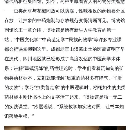
清代药柜征集回馆。如今，药柜里藏着古人的药物分类智慧
——虫类药材与花椒同放可以防腐，性味相反的药物要分区
存放，让抽象的中药炮制与存放规范变得清晰可见。博物馆
副馆长王一童介绍，博物馆是所有新生入学教育的第一
站，“中医文化学”“中药鉴定学”“民族药物学”等许多专业课
都会把课堂搬到这里。成都老官山汉墓出土的医简证明了早
在汉代，四川地区就已经形成了高度发达的中医药学术体
系；讲解“重镇沉降”的药性理论时，学生们看着沉甸甸的矿
物类药材标本，立刻就能理解“质重的药材多有降气、平肝
的功效”；学习“虫类善走窜”的中医逻辑时，栩栩如生的虫类
药材标本则让书本上的文字活了起来。“博物馆是独一无二
的实践课堂。”冷熙瑶说，“系统教学加实物对照，让书本知
识落地生根。”