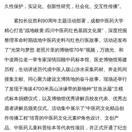
久性保护，实证化、创新性研究，社会化、交互性传播”。
紧扣长征胜利90周年主题活动部署，成都中医药大学
精心打造“战地岐黄·四川中医药红色基因文化展”，深度挖掘
整理革命时期战地中医药史料与红色行医故事。活动还发布
了“光荣与梦想 老照片里的博物馆70年”视频，万德光、和
中浚两位老一辈专家深情回顾中药标本馆、医史博物馆筹建
历程，生动讲述历代成中医人跋山涉水采集药材、奔走民间
搜集文献、同心聚力建设文博阵地的奋斗故事。现场还举行
了发现于海拔4700米高山冰缘带的新物种“甘孜丛菔”主模
式标本捐赠仪式，以及博物馆优秀讲解员校友代表、优秀志
愿者讲解员颁奖仪式。活动集中展示了“中医药文化精品创
作传播工程”培育的中医药文化元素IP角色设计、文创产
品、中医药儿童科普绘本等代表性项目，并正式开通了纪念