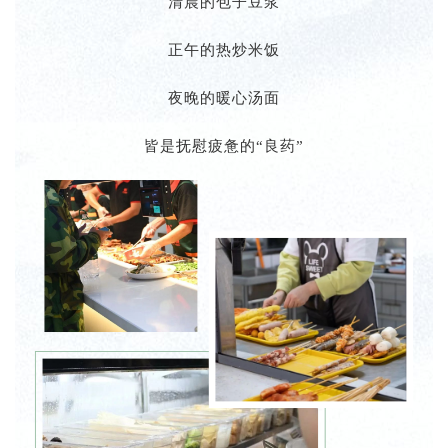
清晨的包子豆浆
正午的热炒米饭
夜晚的暖心汤面
皆是抚慰疲惫的“良药”