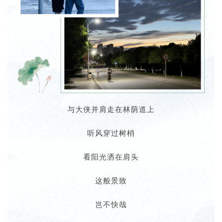
与大侠并肩走在林荫道上
听风穿过树梢
看阳光洒在肩头
这般景致
岂不快哉