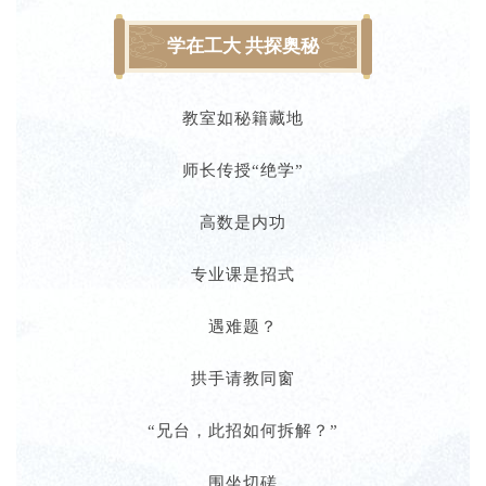
学在工大 共探奥秘
教室如秘籍藏地
师长传授“绝学”
高数是内功
专业课是招式
遇难题？
拱手请教同窗
“兄台，此招如何拆解？”
围坐切磋