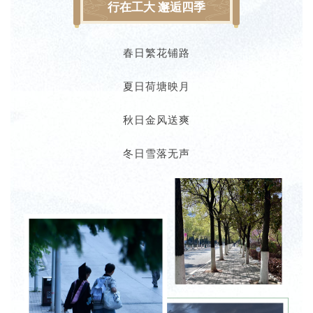
行在工大 邂逅四季
春日繁花铺路
夏日荷塘映月
秋日金风送爽
冬日雪落无声