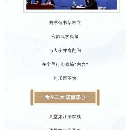
图书馆书架林立
恰似武学典藏
与大侠并肩翻阅
在字里行间修炼“内力”
何乐而不为
食在工大 暖胃暖心
食堂如江湖客栈