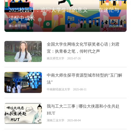
2025校园行：追问大学生活的意义——在迷茫与
清醒中成长
唐山师范学院
2025-08-08
全国大学生网络文化节获奖者心语 | 刘君
宜：执青春之笔，传时代之声
南京师范大学
2025-07-26
中南大师生探寻资源型城市转型的“玉门解
法”
中南财经政法大学
2025-08-11
我与工大二三事 | 哪位大侠愿和小生共赴
HUT
湖南工业大学
2025-08-04