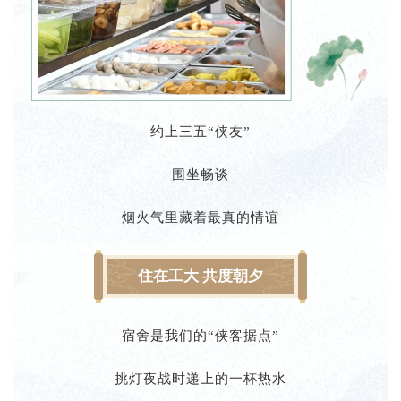
约上三五“侠友”
围坐畅谈
烟火气里藏着最真的情谊
住在工大 共度朝夕
宿舍是我们的“侠客据点”
挑灯夜战时递上的一杯热水