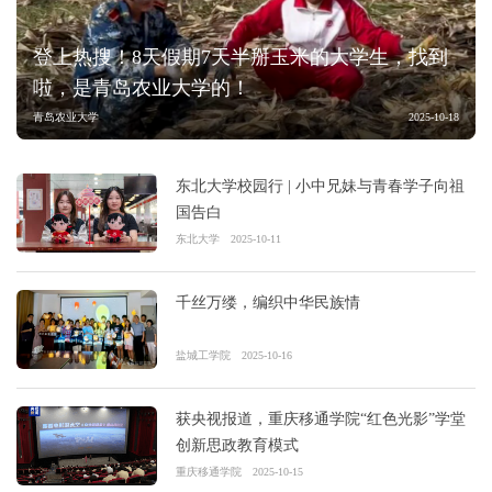
登上热搜！8天假期7天半掰玉米的大学生，找到
啦，是青岛农业大学的！
青岛农业大学
2025-10-18
东北大学校园行 | 小中兄妹与青春学子向祖
国告白
东北大学
2025-10-11
千丝万缕，编织中华民族情
盐城工学院
2025-10-16
获央视报道，重庆移通学院“红色光影”学堂
创新思政教育模式
重庆移通学院
2025-10-15