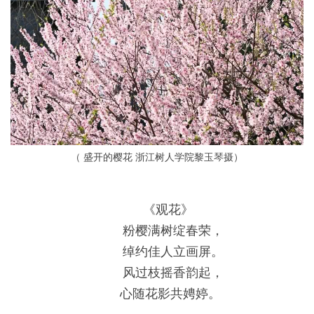
（
盛开的樱花
浙江树人学院黎玉琴摄）
《观花》
粉樱满树绽春荣，
绰约佳人立画屏。
风过枝摇香韵起，
心随花影共娉婷。