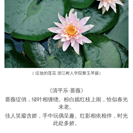
（ 绽放的莲花 浙江树人学院黎玉琴摄）
《清平乐·蔷薇》
蔷薇绽俏，绿叶相缠绕。粉白嫣红枝上闹，恰似春光
未老。
佳人笑靥含娇，手中玩偶呈趣。红影相依相伴，时光
此处多娇。