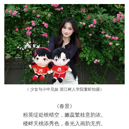
（
少女与小中兄妹
浙江树人学院董昕怡摄）
《春景》
粉英绽处映晴空，嫩蕊繁枝意韵浓。
楼畔夭桃添秀色，春光入画韵无穷。