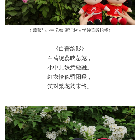
（ 蔷薇与小中兄妹 浙江树人学院董昕怡摄）
《白蔷绘影》
白蔷绽蕊映葱茏，
小中兄妹意融融。
红衣恰似骄阳暖，
笑对繁花韵未终。