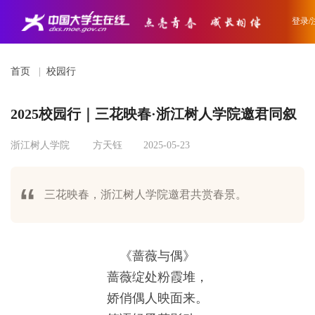
登录/
首页
|
校园行
2025校园行｜三花映春·浙江树人学院邀君同叙
浙江树人学院
方天钰
2025-05-23
三花映春，浙江树人学院邀君共赏春景。
《蔷薇与偶》
蔷薇绽处粉霞堆，
娇俏偶人映面来。