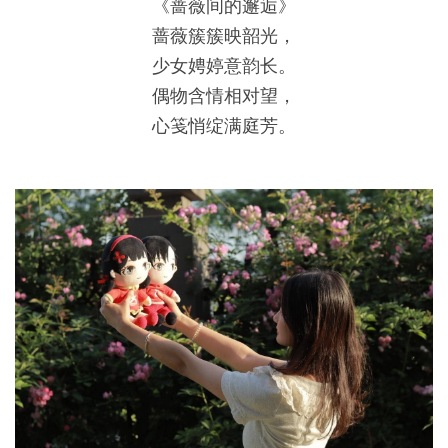
《蔷薇间的邂逅》
蔷薇簇簇映韶光，
少女娉婷意韵长。
偶物含情相对望，
心笺悄绽满庭芳。