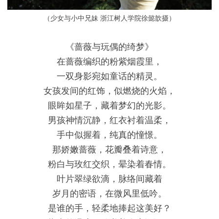
（少女与小中兄妹 浙江树人学院徐懿歆摄）
《蔷薇与玩偶的绮梦》
在蔷薇编织的粉紫烟霞里，
一双身影宛如童话的精灵。
女孩发间的红饰，似燃烧的火焰，
眼眸如星子，藏着梦幻的光影。
男孩神情沉静，红衣衬着温柔，
手中似握着，纯真的憧憬。
那娇嫩蔷薇，花瓣叠着诗意，
粉白与玫红交织，晕染着春情。
叶片翠绿欲滴，脉络间藏着
岁月的密语，在微风里低吟。
是谁的手，轻柔地捧起这美好？