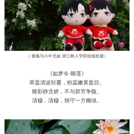
（ 蔷薇与小中兄妹 浙江树人学院徐懿歆摄）
《如梦令·睡莲》
翠盖清波轻覆，粉蕊嫩黄盈目。
睡影静含娇，不与群芳争馥。
清穆，清穆，独守一方幽绿。