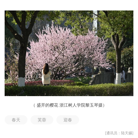
（
盛开的樱花
浙江树人学院黎玉琴摄）
春天
芙蓉
迎春
[通讯员：陆天赐]