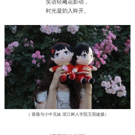
笑语轻飏花影动，
时光凝韵入眸开。
（ 蔷薇与小中兄妹 浙江树人学院王雨婕摄）