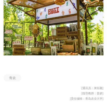
青农
[通讯员：来钰颖]
[指导教师：姜妍]
[责任编辑：青岛农业大学]