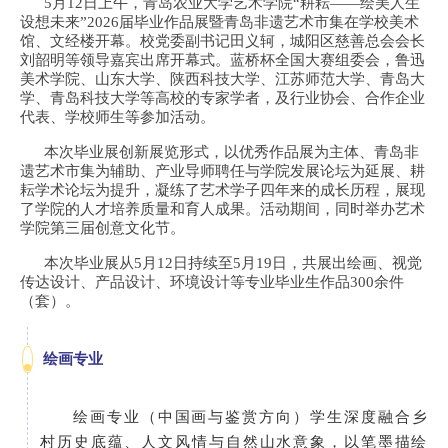
5月12日上午，青岛农业大学艺术学院“耕耘——绘美人生
设想未来”2026届毕业作品展暨青岛非遗
艺术市集在学校美术
馆、文经楼开幕。校党委副书记田义轲，城阳区慈善
总会会长
刘韶明等领导嘉宾出席开幕式。蓝桥杯全国大赛组委会，鲁迅
美术学院、山东大学、陕西科技大学、江苏师范大学、青岛大
学、青岛科技大学等高校的专家学者，及行业协会、合作企业
代表、学校师生等参加活动。
本次毕业展创新展览形式，以优秀作品展为主体、青岛非
遗艺术市集为辅助、产业导师聘任与学院发展论坛为延展、耕
耘学术论坛为提升，凝练了艺术学子四年来的成长历程，展现
了学院的人才培养质量和育人成果。活动期间，同时举办艺术
学院第三届创意文化节。
本次毕业展从5月12日持续至5月19日，共展出绘画、视觉
传达设计、产品设计、环境设计等专业毕业生作品300余件
（套）。
绘画专业
绘画专业（中国画与鉴赏方向）学生深度融合乡
村历史底蕴、人文风情与自然山水意象，以笔墨描绘