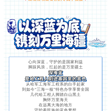
心向深蓝，守护的是国家利益
脚踩风浪，扛起的是万里疆土
深海蓝
是哈工程人刻进基因里的底色
从哈军工海军工程系的白手起家
到如今“三海一核”特色办学享誉全国
几代哈工程人脚踏白山黑土
胸怀万里海天
在远离大海的地方
守护着民族的蓝色梦想