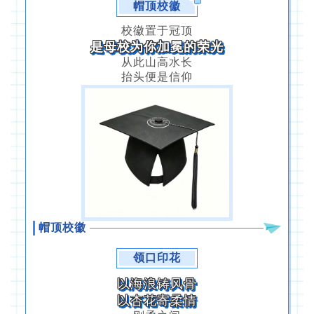
帽顶校徽
校徽置于冠顶
是母校为你加冕的荣光
从此山高水长
抬头便是信仰
帽顶校徽
领口印花
以海浪铸风骨
以杏花寄柔情