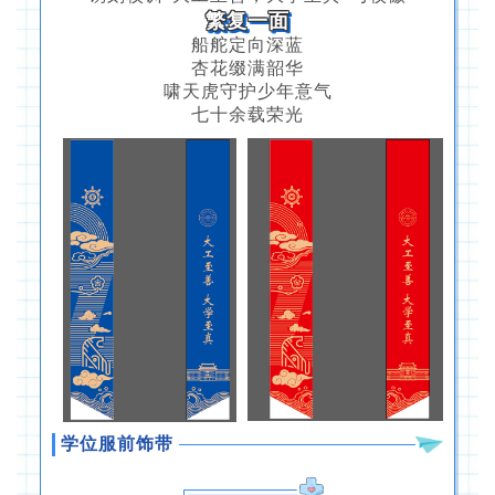
繁复一面
船舵定向深蓝
杏花缀满韶华
啸天虎守护少年意气
七十余载荣光
学位服前饰带