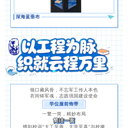
深海蓝垂布
领口藏风骨，不忘军工传人本色
衣间铸军魂，志践强国建设使命
学位服前饰带
一繁一简，精妙布局
简洁一面
镌刻校训“大工至善，大学至真”与校徽