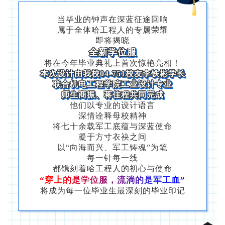
当毕业的钟声在深蓝征途回响
属于全体哈工程人的专属荣耀
即将揭晓
全新学位服
将在今年毕业典礼上首次惊艳亮相！
本次设计由我校04-751校友李铁彬
学长
联合机电工程学院工业设计专业
师生商振、蒋佳程共同完成
他们以专业的设计语言
深情诠释母校精神
将七十余载军工底蕴与深蓝使命
凝于方寸衣袂之间
以“向海而兴、军工铸魂”为笔
每一针每一线
都镌刻着哈工程人的初心与使命
“穿上的是学位服，流淌的是军工血”
将成为每一位毕业生最深刻的毕业印记