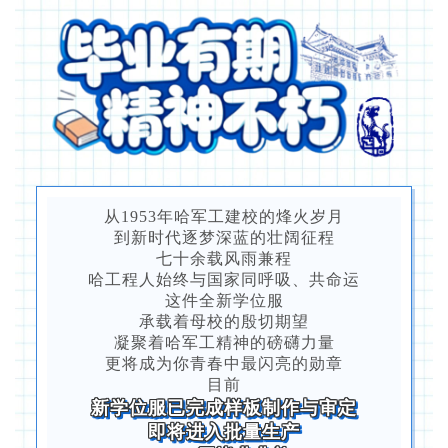
从1953年哈军工建校的烽火岁月
到新时代逐梦深蓝的壮阔征程
七十余载风雨兼程
哈工程人始终与国家同呼吸、共命运
这件全新学位服
承载着母校的殷切期望
凝聚着哈军工精神的磅礴力量
更将成为你青春中最闪亮的勋章
目前
新学位服已完成样板制作与审定
即将进入批量生产