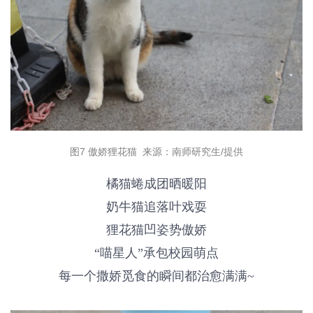
图7 傲娇狸花猫 来源：南师研究生/提供
橘猫
蜷成团晒暖阳
奶牛猫
追落叶戏耍
狸花猫
凹姿势傲娇
“喵星人”
承包校园萌点
每一个撒娇觅食的瞬间都治愈满满~