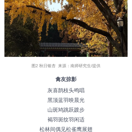
图2 秋日银杏 来源：南师研究生/提供
禽友掠影
灰喜鹊
枝头鸣唱
黑顶蓝羽映晨光
山斑鸠
跳跃踱步
褐羽斑纹羽闲适
松林间偶见
松雀鹰
展翅