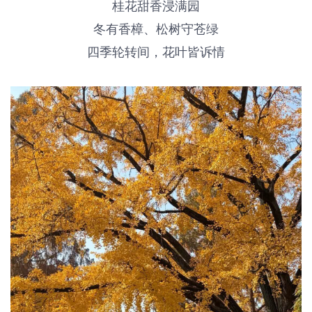
桂花甜香浸满园
冬有香樟、松树守苍绿
四季轮转间，花叶皆诉情