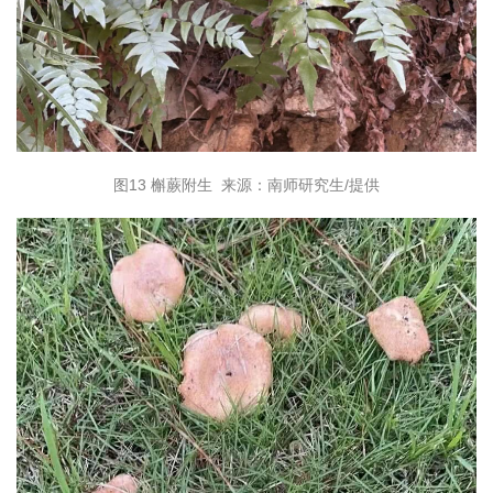
图13
槲蕨
附生
来源：南师研究生/提供