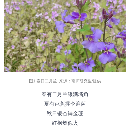
图1 春日二月兰 来源：南师研究生/提供
春有二月兰缀满墙角
夏有芭蕉撑伞遮荫
秋日银杏铺金毯
红枫燃似火