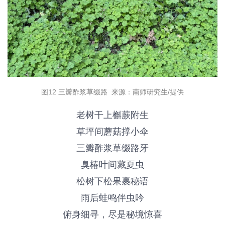
图12 三瓣
酢浆草缀路
来源：南师研究生/提供
老树干上
槲蕨
附生
草坪间
蘑菇
撑小伞
三瓣
酢浆草
缀路牙
臭椿
叶间藏夏虫
松树下
松果
裹秘语
雨后
蛙鸣
伴虫吟
俯身细寻，尽是秘境惊喜