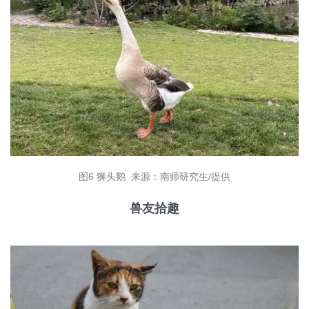
图6 狮头鹅 来源：南师研究生/提供
兽友拾趣