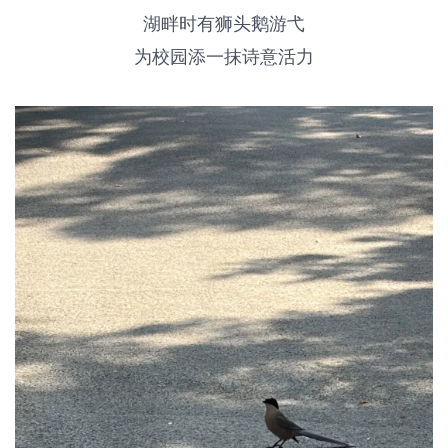
湖畔时有
狮头鹅
游弋
为校园添一抹诗意活力