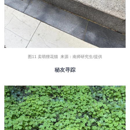
图11 卖萌狸花猫 来源：南师研究生/提供
秘友寻踪