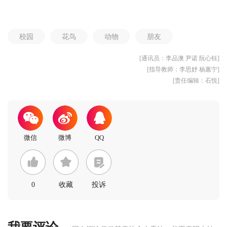
校园
花鸟
动物
朋友
[通讯员：李品澳 尹诺 阮心钰]
[指导教师：李思妤 杨蕙宁]
[责任编辑：石悦]
0
收藏
投诉