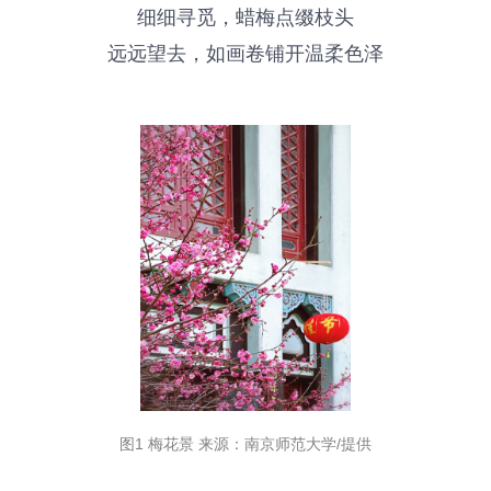
细细寻觅，蜡梅点缀枝头
远远望去，如画卷铺开温柔色泽
图1 梅花景 来源：南京师范大学/提供