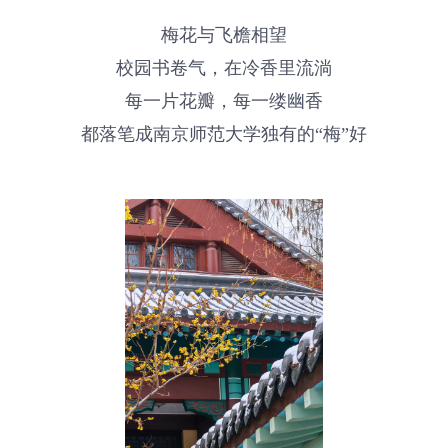
梅花与飞檐相望
校园书卷气，在冷香里流淌
每一片花瓣，每一缕幽香
都落笔成南京师范大学独有的“梅”好