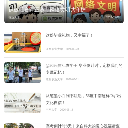
识破谣言行正道，网络文明共守护
临沂大学
2026-05-20
这份毕业礼物，又幸福了！
江西农业大学
2026-05-23
@2026届江农学子:毕业倒计时，定格我们的
专属记忆！
江西农业大学
2026-05-21
从笔墨小白到书法迷，56度中南这样“写”出
文化自信！
中南大学
2026-05-18
高考倒计时8天｜来自科大的暖心祝福请查