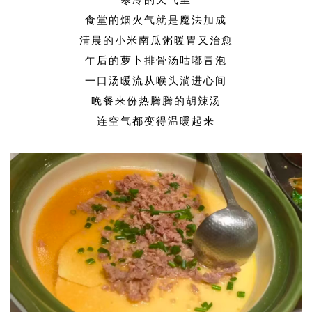
寒冷的天气里
食堂的烟火气就是魔法加成
清晨的小米南瓜粥暖胃又治愈
午后的萝卜排骨汤咕嘟冒泡
一口汤暖流从喉头淌进心间
晚餐来份热腾腾的胡辣汤
连空气都变得温暖起来