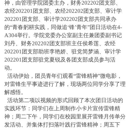
神，由管理学院团委主办，财务202202团支部、
农经202201团支部、农经202202团支部、审计学
202201团支部、审计学202202团支部共同承办
的“青春躬耕实践，同做追‘锋’青年”团日活动在4-
A304举行。学院党委办公室副主任兼团委副书记
刘丹、财务202202团支部班主任侯希莲、农经
202201团支部助班李艳娇、驻党简梦涵、审计学
202201团支部驻党夏锐及各团支部成员参与活
动。
活动伊始，团员青年们观看
“雷锋精神”微电影，
对雷锋生平事迹进行了解，现场两位同学分享了理
解感悟。
活动第二项以视频的形式回顾了本次团日活动的
实践环节：同学们在上周制作小卡片宣传雷锋精
神；周二下午，同学们在校园里展开雷锋月传单分
发活动、并集体打扫落叶践行雷锋精神；周五下