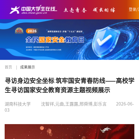
登录/
首页
|
成果展示
寻访身边安全坐标 筑牢国安青春防线——高校学
生寻访国家安全教育资源主题视频展示
湖南科技大学
沈智祥,元曲,王露露,邢舜博,彭乐言
2026-06-
03