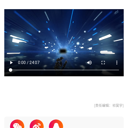
[责任编辑：祁昊宇]