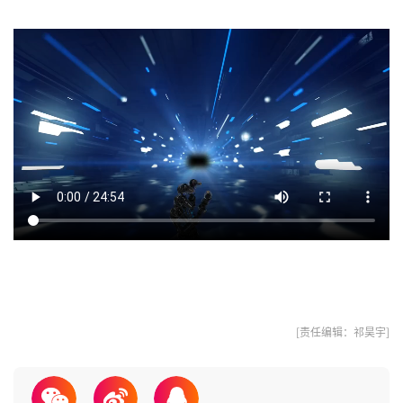
[责任编辑：祁昊宇]