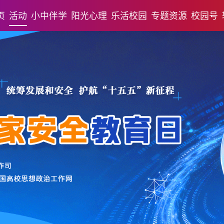
页
活动
小中伴学
阳光心理
乐活校园
专题资源
校园号