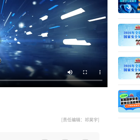
[责任编辑：祁昊宇]