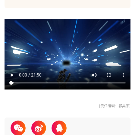
[责任编辑：祁昊宇]