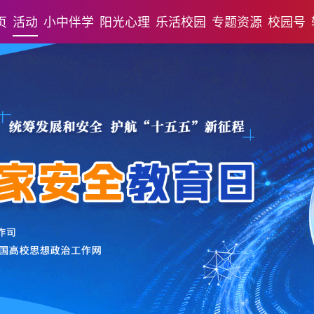
页
活动
小中伴学
阳光心理
乐活校园
专题资源
校园号