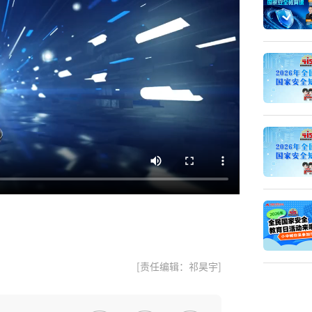
[责任编辑：祁昊宇]