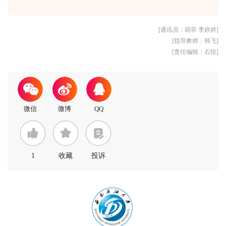
[通讯员：胡菲 李婷婷]
[指导教师：韩飞]
[责任编辑：石悦]
1
收藏
投诉