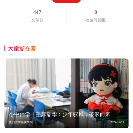
447
0
文章数
校园号指数
大家都在看
小中伴学｜墨舞韶华：少年驭风，破浪而来
厦门大学嘉庚学院
2024-12-11