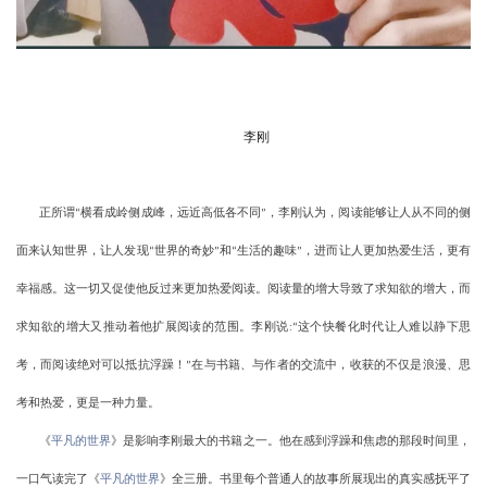
李刚
正所谓
横看成岭侧成峰，远近高低各不同
，李刚认为，阅读能够让人从不同的侧
“
”
面来认知世界，让人发现
世界的奇妙
和
生活的趣味
，进而让人更加热爱生活，更有
“
”
“
”
幸福感。这一切又促使他反过来更加热爱阅读。阅读量的增大导致了求知欲的增大，而
求知欲的增大又推动着他扩展阅读的范围。李刚说
这个快餐化时代让人难以静下思
:“
考，而阅读绝对可以抵抗浮躁！
在与书籍、与作者的交流中，收获的不仅是浪漫、思
”
考和热爱，更是一种力量。
《
平凡的世界
》是影响李刚最大的书籍之一。他在感到浮躁和焦虑的那段时间里，
一口气读完了《
平凡的世界
》全三册。书里每个普通人的故事所展现出的真实感抚平了