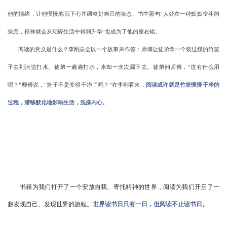
他的情绪，让他慢慢地沉下心并调整好自己的状态。书中那句
人处在一种默默奋斗的
“
状态，精神就会从琐碎生活中得到升华
也成为了他的座右铭。
”
阅读的意义是什么？李刚总会以一个故事来作答：师傅让徒弟拿一个装过煤的竹篮
子去到河边打水。徒弟一遍遍打水，水却一次次漏下去。徒弟问师傅，
这有什么用
“
呢？
师傅说，
篮子不是变得干净了吗？
在李刚看来，
阅读或许就是竹篮慢慢干净的
”
“
”
过程，潜移默化地影响生活，洗涤内心。
书籍为我们打开了一个安放自我、寄托精神的世界，阅读为我们开启了一
趟发现自己、发现世界的旅程。
世界读书日只有一日，但阅读不止读书日。