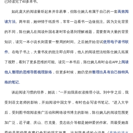
已经读完了
多本书。
60
如此庞大的阅读量听起来并非易事，但陈仕婉儿有属于自己的一套
高效阅
读方法
。两年前，她钟情于纸质书，常常一边看书一边做批注。因为文化背景
的不同，陈仕婉儿在阅读外国名著时常会遇到理解难题，需要查询大量的背景
知识，读完一本小说长则需要一整周的时间。之后她开始尝试
使用电子读书软
件
。在电子书上，大量书友的批注即点即得，他人的阅读想法给陈仕婉儿拓展
了视野，看到了更多思维的可能。读完一本书后，陈仕婉儿有时会在
上
阅读
APP
他人整理的思维导图梳理脉络
，但更多时候，她仍坚持
整理出具有自己独特风
格的笔记
。
谈起阅读习惯的培养，她说：
一开始我喜欢读推理小说。到中学之后，我
“
受到语文老师的影响，开始阅读中国文学，有时也会写读书笔记。
进入大学
”
后，受到图书馆阅读推广活动和网络读书博主的影响，陈仕婉儿的阅读范围更
加广泛，迟子建、庆山、巴克曼、贵志佑介等都是她钟爱的作家。而最受她喜
爱的是那些带有魔幻色彩的现实故事，比如陈春成的小说集《
夜晚的潜水