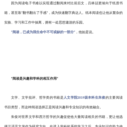
因为阅读电子书难以实现通过翻阅来对比前后文，吕林喆更倾向于纸质书
籍，甚至靠
翻书翻出了手感
，成为快速翻字典达人。纸本阅读也让他从繁杂的
“
”
实验、学习和工作中抽离，拥有一处思想遨游的乐园。
阅读，已成为我生命中不可或缺的一部分
，他如是说。
“
”
阅读是兴趣和学科的相互作用
“
”
文学、文学批评、哲学类的书籍是
人文学院
级本科生朱俊
的主要阅读
2019
书目类型，而这种阅读选择正是阅读兴趣和专业知识的有效融合。
朱俊对世界文学和西方哲学的兴趣促使他大量阅读相关的书籍，更让他选
择汉语言文学作为研究方向。在进入学科的系统学习之后，专业知识也助力他