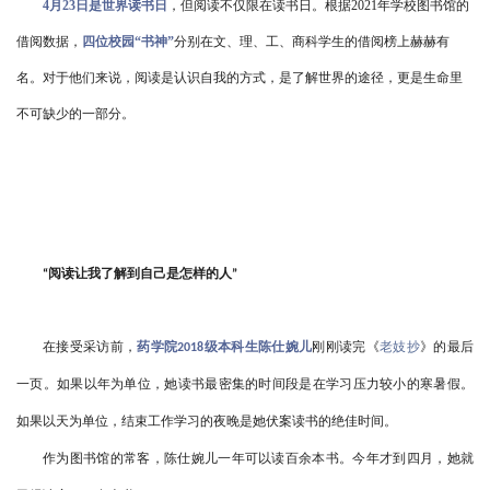
4月23日是世界读书日
，但阅读不仅限在读书日。根据
2021年学校图书馆的
借阅数据，
四位校园
“书神”
分别在文、理、工、商科学生的借阅榜上赫赫有
名。对于他们来说，阅读是认识自我的方式，是了解世界的途径，更是生命里
不可缺少的一部分。
阅读让我了解到自己是怎样的人
“
”
在接受采访前，
药学院
级本科生陈仕婉儿
刚刚读完《
老妓抄
》的最后
2018
一页。如果以年为单位，她读书最密集的时间段是在学习压力较小的寒暑假。
如果以天为单位，结束工作学习的夜晚是她伏案读书的绝佳时间。
作为图书馆的常客，陈仕婉儿一年可以读百余本书。今年才到四月，她就