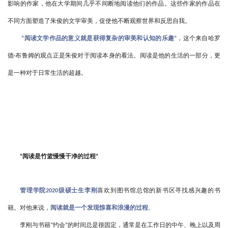
影响的作家，他在大学期间几乎不间断地阅读他们的作品。这些作家的作品在
不同方面塑造了朱俊的文学审美，促使他不断观察世界和反思自我。
阅读文学作品的意义就是获得复杂的审美和认知的乐趣
，这个来自哈罗
“
”
德
布鲁姆的观点正是朱俊对于阅读本身的看法。阅读是他的生活的一部分，更
·
是一种对于日常生活的超越。
阅读是竹篮慢慢干净的过程
“
”
管理学院
级硕士生李刚
喜欢到图书馆总馆的新书区寻找感兴趣的书
2020
籍。对他来说，
阅读就是一个发现惊喜和浪漫的过程
。
李刚与书籍
约会
的时间总是很固定，通常是在工作日的中午、晚上以及周
“
”