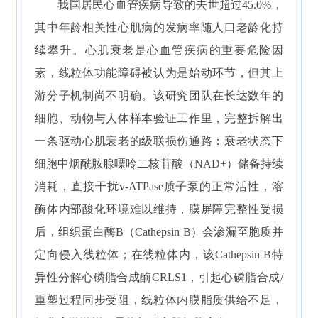
我国居民心血管疾病导致的去世超过45.0%，
其中年龄相关性心肌病的发病率随人口老龄化持
续攀升。心肌衰老是心血管疾病的重要危险因
素，线粒体功能障碍被认为是始动环节，但其上
游分子机制尚不明确。该研究团队在长达数年的
细胞、动物与人体样本验证工作里，完整拆解出
一条驱动心肌衰老的级联损伤通路：衰老状态下
细胞中烟酰胺腺嘌呤二核苷酸（NAD+）储备持续
消耗，直接干扰v-ATPase质子泵的正常活性，溶
酶体内部酸化环境难以维持，膜屏障完整性受损
后，组织蛋白酶B（Cathepsin B）会渗漏至胞质并
定向侵入线粒体；在线粒体内，该Cathepsin B特
异性分解心磷脂合成酶CRLS1，引起心磷脂合成/
重塑过程同步受阻，线粒体内膜脂质供给不足，