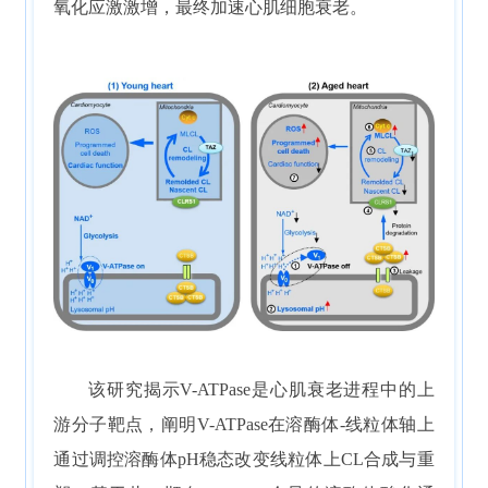
氧化应激激增，最终加速心肌细胞衰老。
该研究揭示V-ATPase是心肌衰老进程中的上
游分子靶点，阐明V-ATPase在溶酶体-线粒体轴上
通过调控溶酶体pH稳态改变线粒体上CL合成与重