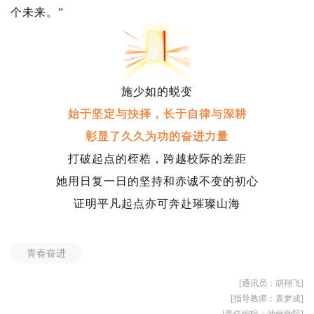
个未来。”
施少如的蜕变
始于坚定与抉择，
长于自律与深耕
彰显了久久为功的奋进力量
打破起点的桎梏，跨越校际的差距
她用日复一日的坚持和
赤诚不变的初心
证明平凡起点亦可奔赴璀璨山海
青春奋进
[通讯员：胡翔飞]
[指导教师：袁梦成]
[责任编辑：池州学院]