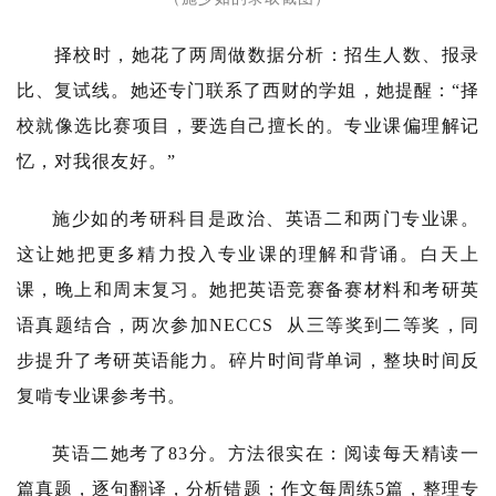
择校时，她花了两周做数据分析：招生人数、报录
比、复试线。她还专门联系了西财的学姐，她提醒：“择
校就像选比赛项目，要选自己擅长的。专业课偏理解记
忆，对我很友好。”
施少如的考研科目是政治、英语二和两门专业课。
这让她把更多精力投入专业课的理解和背诵。白天上
课，晚上和周末复习。她把英语竞赛备赛材料和考研英
语真题结合，两次参加
NECCS
从三等奖到二等奖，同
步提升了考研英语能力。碎片时间背单词，整块时间反
复啃专业课参考书。
英语二她考了83分。方法很实在：阅读每天精读一
篇真题，逐句翻译，分析错题；作文每周练5篇，整理专