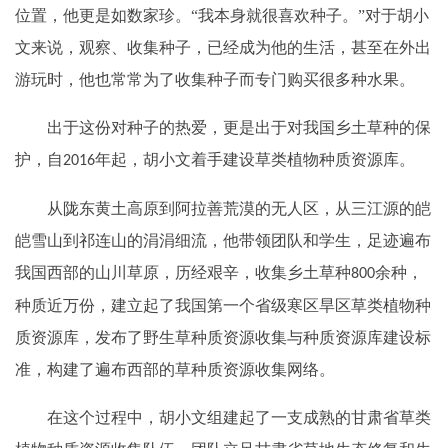
位置，他更是如数家珍。“我本身就很喜欢种子。”对于胡小
文来说，观察、收集种子，已经成为他的生活，甚至在外出
游玩时，他也常常为了收集种子而专门购买很多种水果。
出于这份对种子的热爱，更是出于对我国乡土草种的保
护，自
年起，胡小文着手建设草类植物种质资源库。
2016
从陇东黄土高原到阿拉善荒漠的无人区，从三江源的皑
皑雪山到祁连山的涓涓细流，他带领团队和学生，足迹遍布
我国西部的山川草原，历经艰辛，收集乡土草种
余种，
800
种质近万份，建立起了我国第一个省级寒区旱区草类植物种
质资源库，发布了野生草种质资源收集与种质资源库建设标
准，构建了遍布西部的草种质资源收集网络。
在这个过程中，胡小文组建起了一支成熟的甘肃省草类