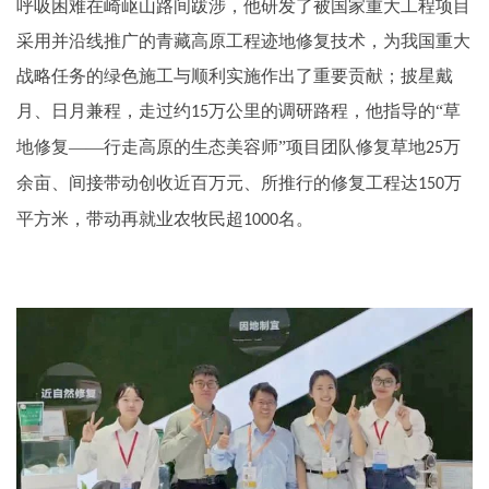
呼吸困难在崎岖山路间跋涉，他研发了被国家重大工程项目
采用并沿线推广的青藏高原工程迹地修复技术，为我国重大
战略任务的绿色施工与顺利实施作出了重要贡献；披星戴
月、日月兼程，走过约
万公里的调研路程，他指导的“草
15
地修复——行走高原的生态美容师”项目团队修复草地
万
25
余亩、间接带动创收近百万元、所推行的修复工程达
万
150
平方米，带动再就业农牧民超
名。
1000