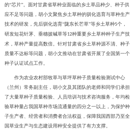
的“芯片”。面对甘肃省草种业面临的乡土草品种少、种子供
应不足等问题，胡小文聚焦乡土草种的驯化选育与草种生产
技术的研发，先后驯化选育“陇东长芒草”等乡土草种
个，
5
研发短花针茅、垂穗披碱草等
种重要乡土草种种子生产技
12
术，草种产量提高数倍。针对甘肃省乡土草种源不清、种子
质量不达标等问题，胡小文推动在甘肃省开展了全国第一个
种子认证试点工作。
作为农业农村部牧草与草坪草种子质量检验测试中心
（兰州）常务副主任，胡小文及其团队的老师和同学们承担
了大量草种子质量检验、人员培训与技术咨询服务，年均检
验草种量占我国草种市场流通量的四分之一以上，为保护种
子生产者、经营者和消费者合法权益，保障我国西部乃至全
国草业生产与生态建设用种安全提供了有力支撑。