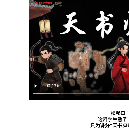
揭秘💥
这群学生熬了 
只为讲好“天书归