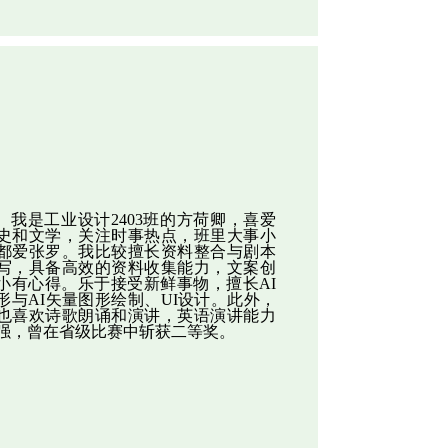
我是工业设计2403班的方荷卿，喜爱
史和文学，关注时事热点，班里大事小
都爱张罗。我比较擅长资料整合与剧本
写，具备高效的资料收集能力，文案创
小有心得。乐于接受新鲜事物，擅长AI
形与AI矢量图形绘制、UI设计。此外，
也喜欢诗歌朗诵和演讲，英语演讲能力
强，曾在省级比赛中斩获二等奖。