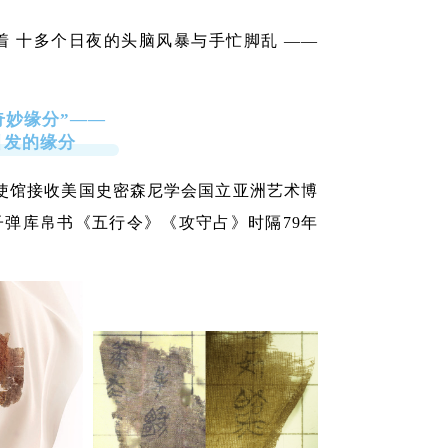
藏着 十多个日夜的头脑风暴与手忙脚乱 ——
奇妙缘分”——
引发的缘分
国大使馆接收美国史密森尼学会国立亚洲艺术博
弹库帛书《五行令》《攻守占》时隔79年