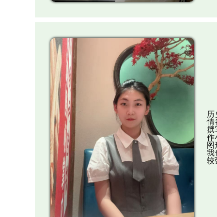
历
情
撰
作
图
我
较