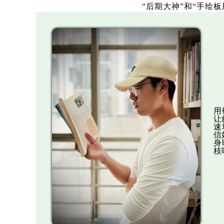
“后期大神”和“手绘
用
让
速
信
身
枝