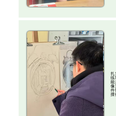
扎
练
能
像
件
擅