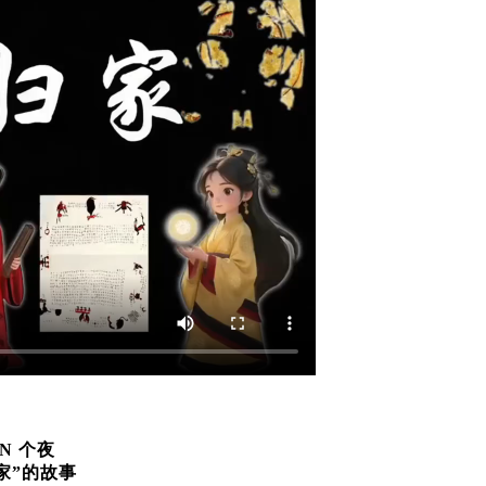
！
N 个夜
家”的故事