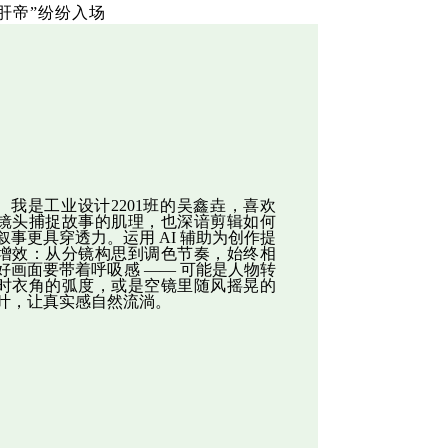
板肝帝”纷纷入场
我是工业设计2201班的吴鑫垚，喜欢
镜头捕捉故事的肌理，也深谙剪辑如何
叙事更具穿透力。运用 AI 辅助为创作提
增效：从分镜构思到调色节奏，始终相
好画面要带着呼吸感 —— 可能是人物转
时衣角的弧度，或是空镜里随风摇晃的
叶，让真实感自然流淌。