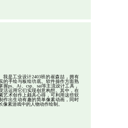
我是工业设计2403班的崔森喆，拥有
实的手绘与板绘功底。
软件操作方面熟
掌握ps、Ai、csp、sai等主流设计工具，
灵活运用它们实现创意构想。其中，在
素艺术创作上颇具心得，可利用这些软
制作出生动有趣的简单像素动画，同时
长像素游戏中的人物动作绘制。