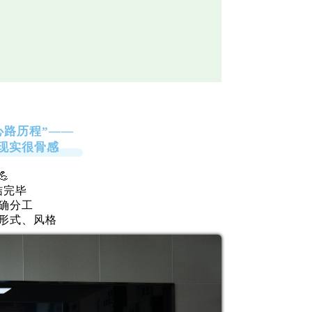
心路历程”——
现实很骨感

结完毕
确分工
形式、风格