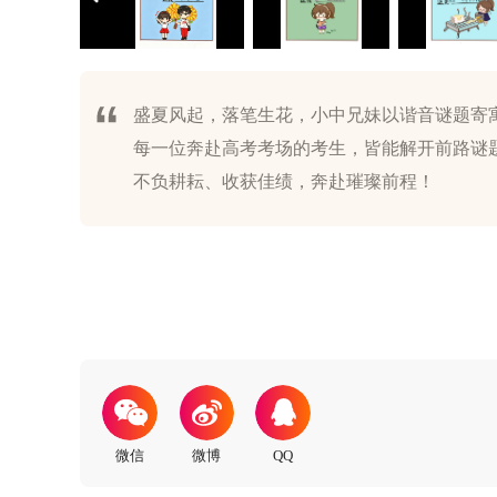
盛夏风起，落笔生花，小中兄妹以谐音谜题寄
每一位奔赴高考考场的考生，皆能解开前路谜
不负耕耘、收获佳绩，奔赴璀璨前程！