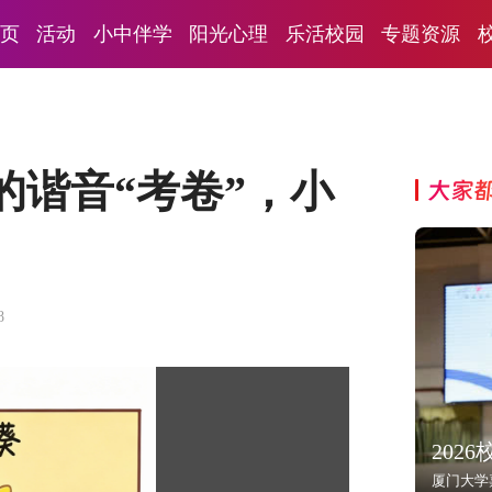
页
活动
小中伴学
阳光心理
乐活校园
专题资源
的谐音“考卷”，小
大家
8
202
厦门大学