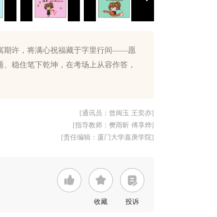
寓期许，将满心祝福藏于字里行间——愿
题、稳住笔下乾坤，在考场上从容作答，
[通讯员：曾闽玉 王奕亦]
[指导教师：樊雨昕 傅享烨]
[责任编辑：厦门大学嘉庚学院]
收藏
投诉