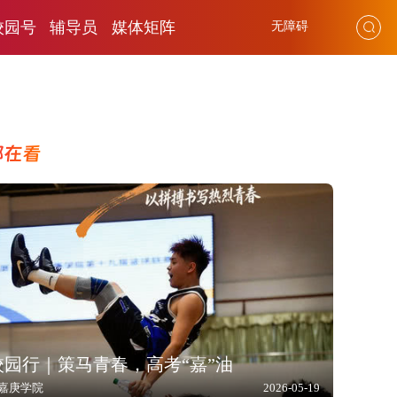
校园号
辅导员
媒体矩阵
无障碍
都在看
6校园行｜策马青春，高考“嘉”油
嘉庚学院
2026-05-19