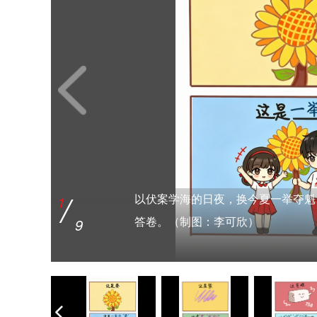
/
/
/
/
/
1
3
5
8
9
以伏案学海的日夜，换今夏一举夺魁
厚积薄发待今朝，“糕”“烤”加油！
心怀热忱，超“肠”发挥，祝你交出
提笔从容赴考，落笔一举高“粽”，
怀揣满心期许奔赴考场，愿你步步顺
/
/
/
/
2
4
6
7
9
9
9
9
9
答卷。（制图：李可欣）
放平心态，万事“紫”“腚”能行，升
可欣）
逢考“虾”蒙全对！做题顺手不纠结
图：李可欣）
数载磨剑，今朝胜"蒜"在握，高考
玲珑柿子如灯，照你万“柿”OK，科
（制图：李可欣）
（制图：李可欣）
9
9
9
9