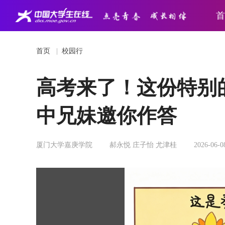
首
首页
|
校园行
高考来了！这份特别
中兄妹邀你作答
厦门大学嘉庚学院
郝永悦 庄子怡 尤津桂
2026-06-0