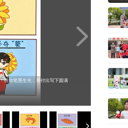
！祝你笔墨生光，用付出写下圆满
愿你金榜折桂、如愿以偿！（制图：李
不负韶华、惊艳时光的答卷～（制
笔尖所向，心中理想尽数如愿绽放。
遂，心想事“橙”，奔赴锦绣前程。
学圆梦一路繁花~（制图：李可欣）
，高分稳稳到手！（制图：李可欣）
稳操胜券！（制图：李可欣）
科皆如意！（制图：李可欣）