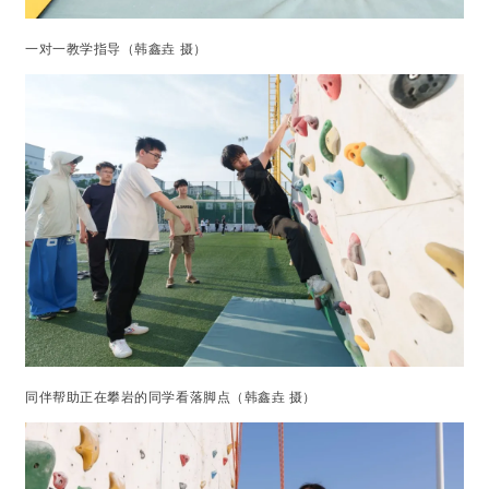
一对一教学指导（韩鑫垚 摄）
同伴帮助正在攀岩的同学看落脚点（韩鑫垚 摄）