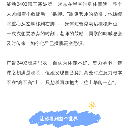
能动2402班王寒波第一次悬在半空时身体僵硬，整个
人紧绷着不敢挪动。“换脚。”跟随老师的指引，他缓缓
将重心从左脚移到右脚——身体短暂晃动后稳稳归位。
一次次想要放弃的时刻，老师的鼓励、同学的呐喊总会
及时传来，如今他早已摆脱高空恐惧。
广告2402班常思羽，自认为体能不好、臂力薄弱，选
课之初满是忐忑，但她发现自己爬到高处时注意力根本
不在“高不高”上，“只想着再加把力，往上攀爬一点”。
让你看到整个世界