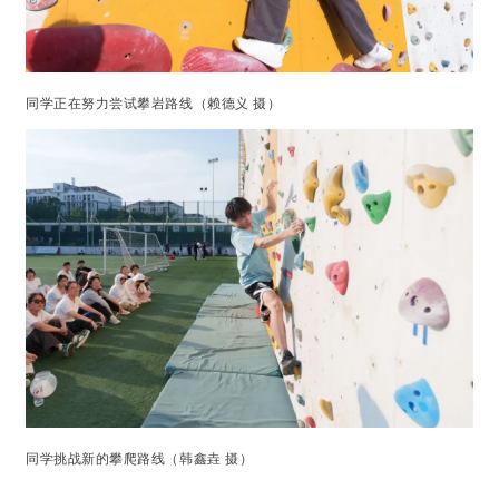
同学正在努力尝试攀岩路线（赖德义 摄）
同学挑战新的攀爬路线（韩鑫垚 摄）