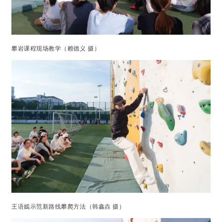
攀岩课程现场教学（赖德义 摄）
王语嫣示范新路线攀爬方法（韩鑫垚 摄）