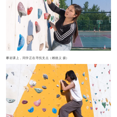
攀岩课上，同学正在寻找支点（赖德义 摄）