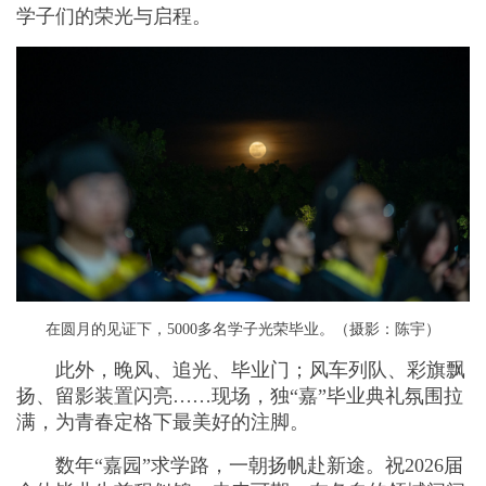
学子们的荣光与启程。
在圆月的见证下，5000多名学子光荣毕业。（摄影：陈宇）
此外，晚风、追光、毕业门；风车列队、彩旗飘
扬、留影装置闪亮……现场，独“嘉”毕业典礼氛围拉
满，为青春定格下最美好的注脚。
数年“嘉园”求学路，一朝扬帆赴新途。祝2026届