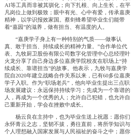
AI等工具而非被其驯化；向下扎根、向上生长，在平
凡岗位上做到极致；眼中有光、心中有爱，传承嘉庚
精神，以学识报效家国。蔡剑锋希望毕业生们能带
着“嘉园”的滋养，做有担当、有温度的人。
“嘉庚学子身上有一种特别的气质——做事认
真、敢于担当、持续成长的精神力量。”合作单位代
表、九牧厨卫股份有限公司数字化管理中心总经理叶
火龙分享了自己身边多位嘉庚学院校友在职场上“持
续成长、靠谱担当”的故事。他表示，九牧与嘉庚学
院自2020年建立战略合作关系以来，已有60多位嘉庚
学子入职。作为“职场老兵”，他向毕业生提出三点职
场发展建议：永远保持持续学习；先成为一个靠谱的
人，再成为一个优秀的人；允许自己犯错，也允许自
己重新开始，学会在挫败中成长。
杨云良在主持中，也为毕业生送上祝愿：愿你们
永怀青云之志，坚韧不拔，勇往直前，将所学知识与
个人理想融入国家发展与人民福祉的奋斗之中；愿你