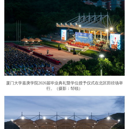
厦门大学嘉庚学院2026届毕业典礼暨学位授予仪式在北区田径场举
行。（摄影：邹锐）