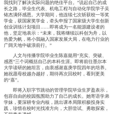
我找到了解决实际问题的绝佳平台。”说起自己的成
长之路，毕业生代表、机电工程与自动化学院学子吴
铱杰满怀感恩。大学期间，他连续七次斩获校一等奖
学金，获国家奖学金，牵头申报了国家级大学生创新
创业训练计划项目……即将成为一名能源建设者的
他，坚定地表示：“未来，我将继续以科创为舟，以
热爱为帆，将小我融入国家发展大局，在电力行业的
广阔天地中破浪前行。”
人文与传播学院毕业生陈嘉懿用“充实、突破、
感恩”三个词概括自己的本科生涯。即将前往墨尔本
大学读研的她坦言，由衷感谢嘉庚学院四年的培养。
她祝愿母校越办越好，期待再次回校时，看到更美
的“嘉”。
即将入职字节跳动的管理学院毕业生罗盈表示，
包容自由的校园氛围助力了自己的成长。她寄语学弟
学妹，要深耕专业内核，跳出课本局限积极投身实
践，珍惜在校时光找准方向，大胆尝试、勇敢探索，