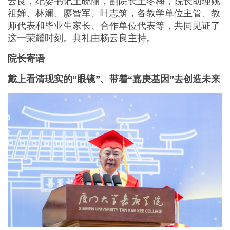
云良，纪委书记王晓丽，副院长王冬梅，院长助理姚
祖婵、林斓、廖智军、叶志筑，各教学单位主管、教
师代表和毕业生家长、合作单位代表等，共同见证了
这一荣耀时刻。典礼由杨云良主持。
院长寄语
戴上看清现实的“眼镜”、带着“嘉庚基因”去创造未来