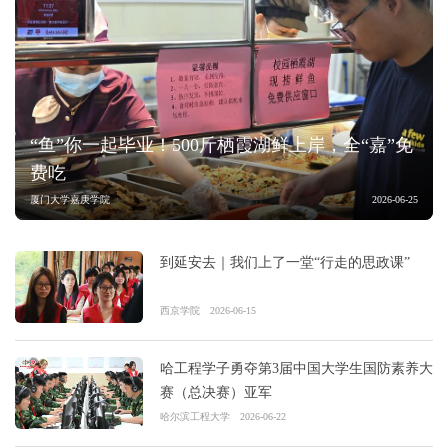
“鱼”你一起毕业！500斤栖霞湖鲜上岸，全“嘉”免
费吃
厦门大学嘉庚学院
2026-06-25
到延安去｜我们上了一堂“行走的思政课”
西京学院
2026-06-15
哈工程学子勇夺第3届中国大学生国防素养大
赛（总决赛）亚军
哈尔滨工程大学
2026-06-22