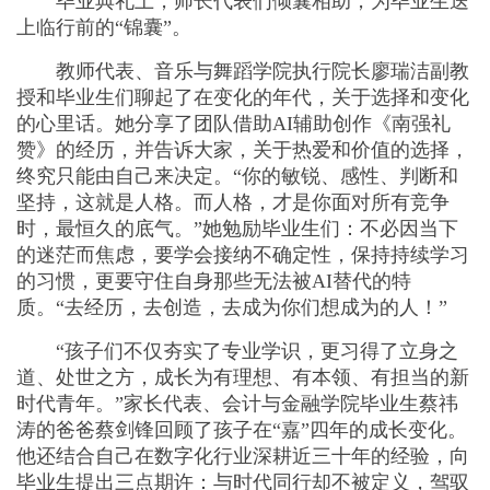
毕业典礼上，师长代表们倾囊相助，为毕业生送
上临行前的“锦囊”。
教师代表、音乐与舞蹈学院执行院长廖瑞洁副教
授和毕业生们聊起了在变化的年代，关于选择和变化
的心里话。她分享了团队借助AI辅助创作《南强礼
赞》的经历，并告诉大家，关于热爱和价值的选择，
终究只能由自己来决定。“你的敏锐、感性、判断和
坚持，这就是人格。而人格，才是你面对所有竞争
时，最恒久的底气。”她勉励毕业生们：不必因当下
的迷茫而焦虑，要学会接纳不确定性，保持持续学习
的习惯，更要守住自身那些无法被AI替代的特
质。“去经历，去创造，去成为你们想成为的人！”
“孩子们不仅夯实了专业学识，更习得了立身之
道、处世之方，成长为有理想、有本领、有担当的新
时代青年。”家长代表、会计与金融学院毕业生蔡祎
涛的爸爸蔡剑锋回顾了孩子在“嘉”四年的成长变化。
他还结合自己在数字化行业深耕近三十年的经验，向
毕业生提出三点期许：与时代同行却不被定义，驾驭