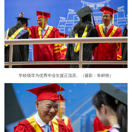
学校领导为优秀毕业生援正流苏。（摄影：朱鲜艳）