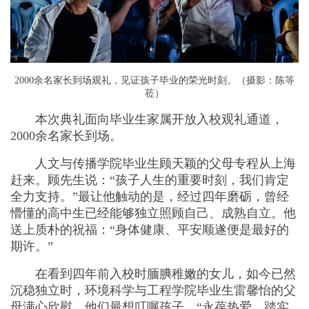
2000余名家长到场观礼，见证孩子毕业的荣光时刻。（摄影：陈等
莅）
本次典礼面向毕业生家属开放入校观礼通道，
2000余名家长到场。
人文与传播学院毕业生顾天颖的父母专程从上海
赶来。顾先生说：“孩子人生的重要时刻，我们肯定
全力支持。”最让他触动的是，经过四年磨砺，曾经
懵懂的高中生已经能够独立照顾自己、成熟自立。他
送上质朴的祝福：“身体健康、平安顺遂便是最好的
期许。”
在看到四年前入校时腼腆稚嫩的女儿，如今已然
沉稳独立时，环境科学与工程学院毕业生雷馨怡的父
母满心欣慰。他们最想叮嘱孩子，“永葆热爱、踏实