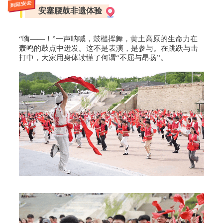
到延安去
安塞腰鼓非遗体验
“嗨——！”一声呐喊，鼓槌挥舞，黄土高原的生命力在
轰鸣的鼓点中迸发。这不是表演，是参与。在跳跃与击
打中，大家用身体读懂了何谓“不屈与昂扬”。