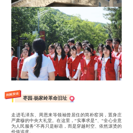
到延安去
枣园-杨家岭革命旧址
走进毛泽东、周恩来等领袖曾居住的简朴窑洞，置身庄
严肃穆的中央大礼堂。在这里，“实事求是”、“全心全意
为人民服务”不再只是标语，而是穿越时空、依然滚烫的
价值追求。