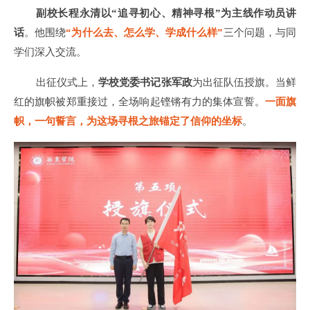
副校长程永清以“追寻初心、精神寻根”为主线作动员讲
话
。他围绕
“为什么去、怎么学、学成什么样”
三个问题，与同
学们深入交流。
出征仪式上，
学校党委书记张军政
为出征队伍授旗。当鲜
红的旗帜被郑重接过，全场响起铿锵有力的集体宣誓。
一面旗
帜，一句誓言，为这场寻根之旅锚定了信仰的坐标
。