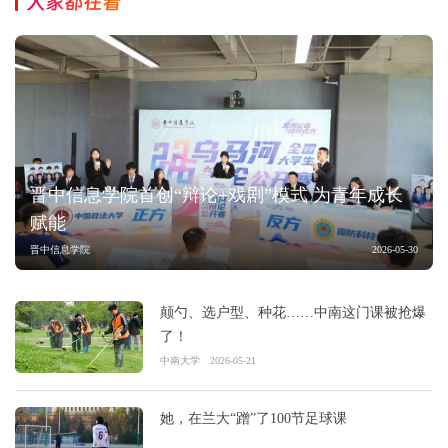
大家都在看
晋中信息学院首创“辩论+戏剧”模式 为青年成长
赋能
晋中信息学院
2026-05-30
颠勺、选户型、种花……中南这门课被抢爆
了！
中南大学
2026-05-21
她，在兰大“蹭”了100节足球课