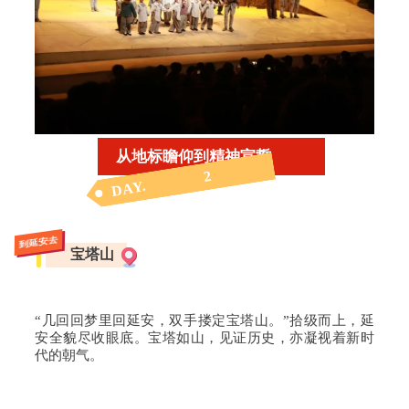
从地标瞻仰到精神宣誓
2
DAY.
到延安去
宝塔山
“几回回梦里回延安，双手搂定宝塔山。”拾级而上，延
安全貌尽收眼底。宝塔如山，见证历史，亦凝视着新时
代的朝气。