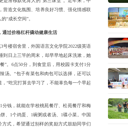
更是潜移默化育人的“第三课堂”。近年来，中
，营造文化氛围、培养良好习惯、强化情感联
的“成长空间”。
”，通过价格杠杆撬动健康生活
3号楼宿舍里，外国语言文化学院2022级英语
睡到日上三竿的周末，却早早地起床洗漱，她
餐”。6点50分，到食堂后，用校园卡支付1分
州辣汤。“包子有菜包和肉包可以选择，还可以
道，“吃完打算去学习了，不能辜负每一个早起
花费1分钱，就能在学校桃苑餐厅、松苑餐厅和梅
馅饼、1个鸡蛋、1碗粥或者汤、1碟小菜。中国
价方式，希望通过别样的奖励方式鼓励同学们