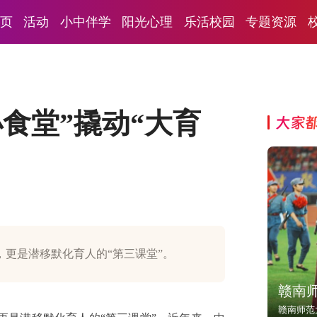
页
活动
小中伴学
阳光心理
乐活校园
专题资源
食堂”撬动“大育
大家
更是潜移默化育人的“第三课堂”。
赣南
赣南师范