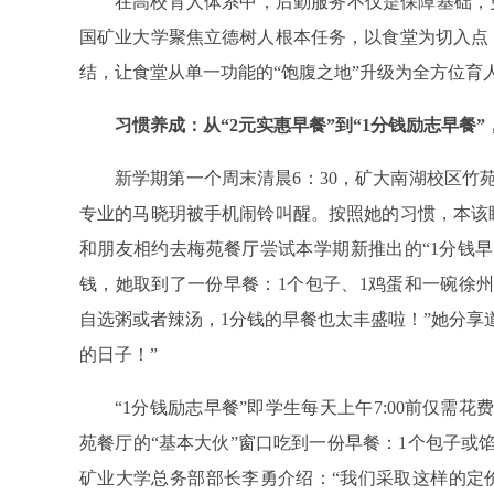
在高校育人体系中，后勤服务不仅是保障基础，
国矿业大学聚焦立德树人根本任务，以食堂为切入点
结，让食堂从单一功能的“饱腹之地”升级为全方位育人
习惯养成：从“2元实惠早餐”到“1分钱励志早餐
新学期第一个周末清晨6：30，矿大南湖校区竹苑
专业的马晓玥被手机闹铃叫醒。按照她的习惯，本该
和朋友相约去梅苑餐厅尝试本学期新推出的“1分钱早
钱，她取到了一份早餐：1个包子、1鸡蛋和一碗徐
自选粥或者辣汤，1分钱的早餐也太丰盛啦！”她分享
的日子！”
“1分钱励志早餐”即学生每天上午7:00前仅需
苑餐厅的“基本大伙”窗口吃到一份早餐：1个包子或
矿业大学总务部部长李勇介绍：“我们采取这样的定