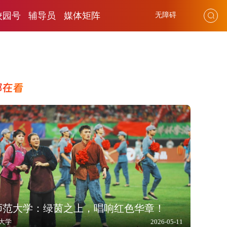
校园号
辅导员
媒体矩阵
无障碍
都在看
师范大学：绿茵之上，唱响红色华章！
大学
2026-05-11