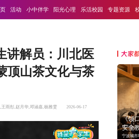
页
活动
小中伴学
阳光心理
乐活校园
专题资源
生讲解员：川北医
大家
蒙顶山茶文化与茶
,王雨彤,赵月华,邓涵嘉,杨雅雯
2026-06-17
《领
安全
宁波城市