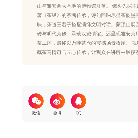
山与雅安两大圣地的博物馆群落。 镜头先探
著《茶经》的茶魂传承，诗句回响尽显茶韵墨
映，茶道三君子搭配演绎文明对话。蒙顶山展
砖与明代茶砖，承载汉藏情谊。还呈现雅安茶
茶工序，最终以万吨茶仓的震撼场景收尾。 