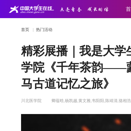
首
首页
|
热门活动
精彩展播｜我是大学
学院《千年茶韵——
马古道记忆之旅》
川北医学院
卿蕴晗,杨凯越,黄文雅,韦阳阳,陈靖清,骆相浩