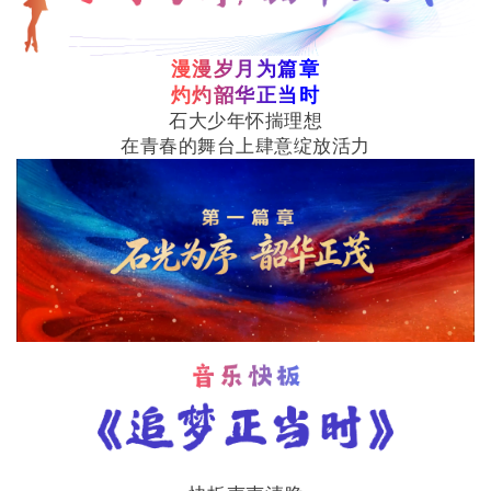
漫漫岁月为篇章
灼灼韶华正当时
石大少年怀揣理想
在青春的舞台上肆意绽放活力