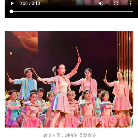
表演人员：刘柯佑 吴慧鑫等