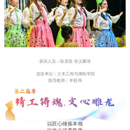
表演人员：陈圣悦 张义鹏等
选送单位：土木工程与测绘学院
指导教师：牟彩伟
以匠心锤炼本领