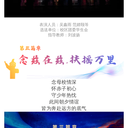
表演人员：吴鑫雨 范婧颐等
选送单位：校区团委学生会
指导教师：刘波扬
念母校情深
怀赤子初心
守少年热忱
此间朝夕情谊
皆为奔赴远方的底气