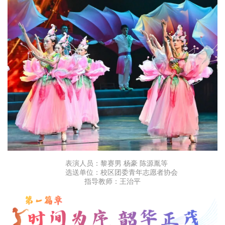
表演人员：黎赛男 杨豪
陈源胤等
选送单位：校区团委青年志愿者协会
指导教师：王治平