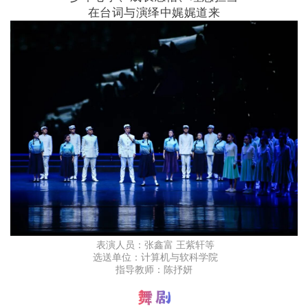
在台词与演绎中娓娓道来
表演人员：张鑫富 王紫轩等
选送单位：计算机与软科学院
指导教师：陈抒妍