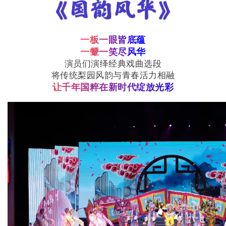
一板一眼皆底蕴
一颦一笑尽风华
演员们演绎经典戏曲选段
将传统梨园风韵与青春活力相融
让千年国粹在新时代绽放光彩