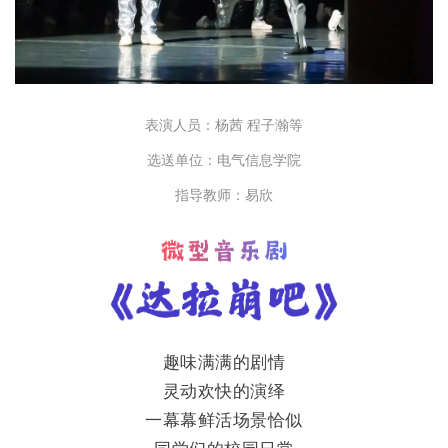
表演人员：杨茜 程子瀚等
选送单位：电气信息学院
指导教师：易欣
趣味满满的剧情
灵动欢快的演绎
一幕幕鲜活场景恰似