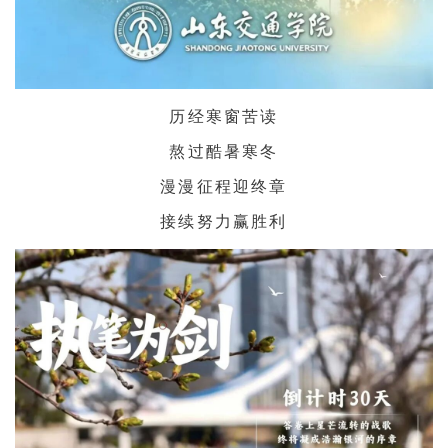
历经寒窗苦读
熬过酷暑寒冬
漫漫征程迎终章
接续努力赢胜利