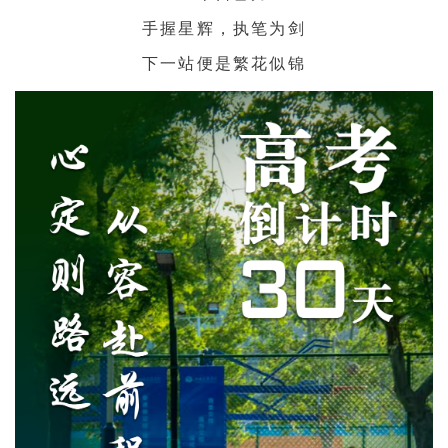
手握星辉，执笔为剑
下一站便是繁花似锦