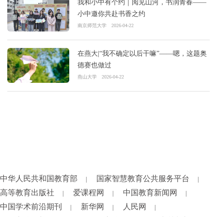
我和小中有个约｜阅见山河，书润青春——
小中邀你共赴书香之约
南京师范大学
2026-04-22
在燕大|“我不确定以后干嘛”——嗯，这题奥
德赛也做过
燕山大学
2026-04-22
中华人民共和国教育部
国家智慧教育公共服务平台
|
|
高等教育出版社
爱课程网
中国教育新闻网
|
|
|
中国学术前沿期刊
新华网
人民网
|
|
|