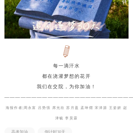
每一滴汗水
都在浇灌梦想的花开
我们在交院，为你加油！
———————————————————————
海报作者|周永富 吕势强 席光欣 苏月盈
孟坤熠 宋泽源 王姿妍 赵
津毓 李昊霖
高考加油
倒计时30天