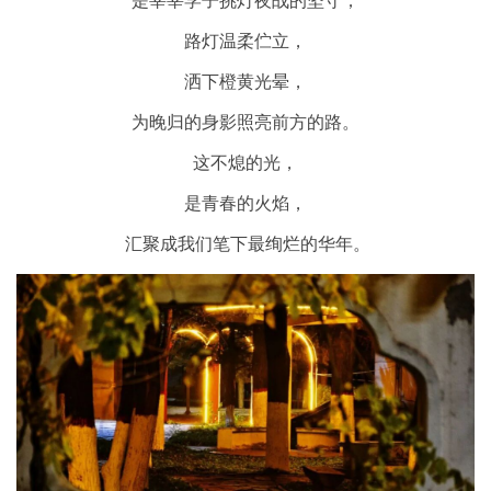
是莘莘学子挑灯夜战的坚守；
路灯温柔伫立，
洒下橙黄光晕，
为晚归的身影照亮前方的路。
这不熄的光，
是青春的火焰，
汇聚成我们笔下最绚烂的华年。