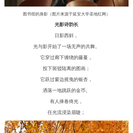
图书馆的身影
（图片来源于延安大学圣地红网）
光影诗韵长
日影西斜，
光与影开始了一场无声的共舞。
它穿过廊下缠绕的藤蔓，
投下斑驳陆离的图画；
它跃过窗边摇曳的银杏，
洒落一地跳跃的金币。
有人捧卷倚光，
任光流浸染眉睫；