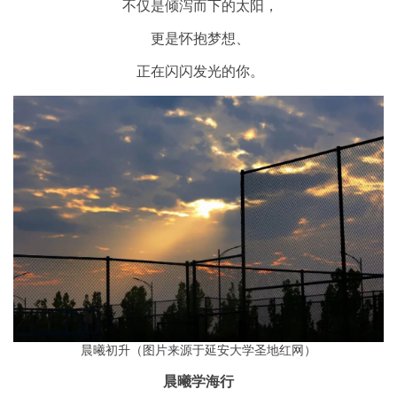
不仅是倾泻而下的太阳，
更是怀抱梦想、
正在闪闪发光的你。
晨曦初升（图片来源于延安大学圣地红网）
晨曦学海行