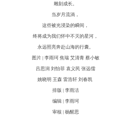
雕刻成长。
当岁月流淌，
这些被光浸染的瞬间，
终将成为我们怀中不灭的星河，
永远照亮奔赴山海的行囊
。
图片 | 李雨珂 焦瑞 艾清青 蔡小敏
吕思润 刘怡菲 袁义民 张远儒
姚晓明 王森 雷浩轩 刘春凯
排版 | 李雨洁
编辑 | 李雨珂
审核 | 杨醒思