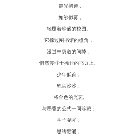
晨光初透，
如纱似雾，
轻覆着静谧的校园。
它掠过图书馆的檐角，
漫过林荫道的间隙，
悄然停驻于摊开的书页上。
少年低首，
笔尖沙沙，
将金色的光斑,
与墨香的公式一同珍藏；
学子凝眸，
思绪翻涌，