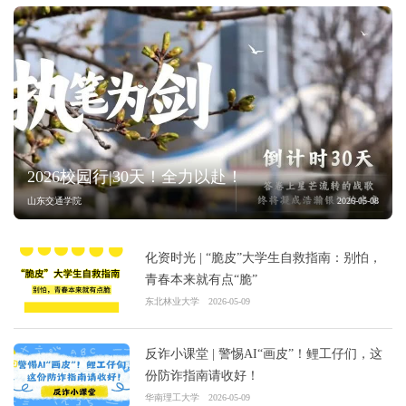
2026校园行|30天！全力以赴！
山东交通学院
2026-05-08
化资时光 | “脆皮”大学生自救指南：别怕，
青春本来就有点“脆”
东北林业大学
2026-05-09
反诈小课堂 | 警惕AI“画皮”！鲤工仔们，这
份防诈指南请收好！
华南理工大学
2026-05-09