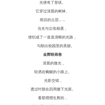
光便有了形状。
它穿过清晨的树林、
雨后的云层... ...
当光与尘埃相遇，
便织成了一道道清晰的光路，
勾勒出校园里的美丽。
金辉映画卷
清晨的微光，
轻洒在蜿蜒的小路上。
光影交错，
透过叶隙在四周撒下光斑。
看那熠熠生辉的，