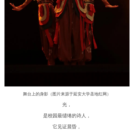
舞台上的身影
（图片来源于延安大学圣地红网）
光，
是校园最缱绻的诗人，
它见证晨昏，