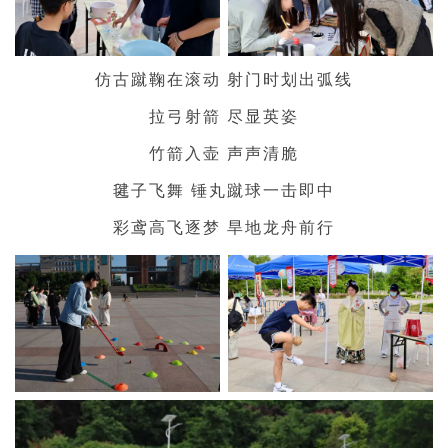
仿古蹴鞠在滚动 射门时划出弧线
拉弓射箭 尽显英姿
竹箭入壶 声声清脆
毽子飞舞 锤丸蹴球一击即中
彩鸢高飞逐梦 旱地龙舟前行