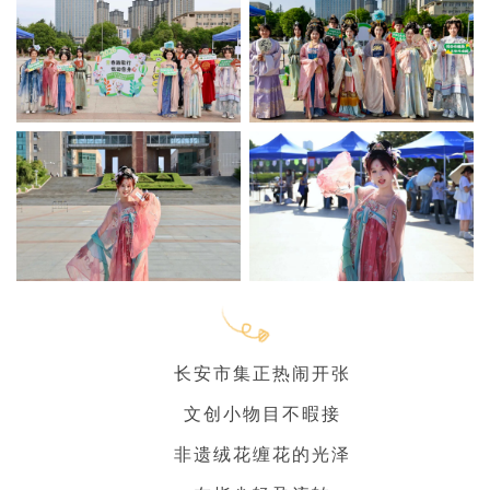
长安市集正热闹开张
文创小物目不暇接
非遗绒花缠花的光泽