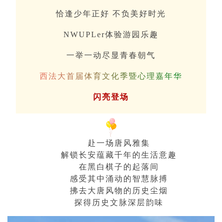
恰逢少年正好 不负美好时光
NWUPLer体验游园乐趣
一举一动尽显青春朝气
西
法
大
首
届
体
育
文
化
季
暨
心
理
嘉
年
华
闪亮登场
赴一场唐风雅集
解锁长安蕴藏千年的生活意趣
在黑白棋子的起落间
感受其中涌动的智慧脉搏
拂去大唐风物的历史尘烟
探得历史文脉深层韵味