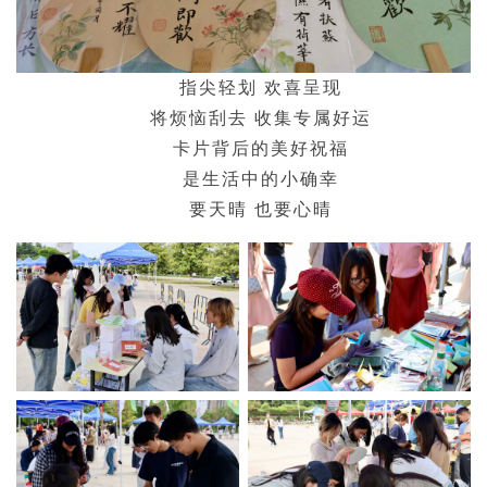
指尖轻划 欢喜呈现
将烦恼刮去 收集专属好运
卡片背后的美好祝福
是生活中的小确幸
要天晴 也要心晴