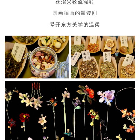
在指尖轻盈流转
国画插画的墨迹间
晕开东方美学的温柔