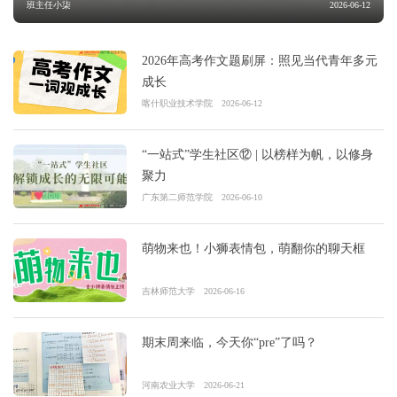
班主任小柒
2026-06-12
2026年高考作文题刷屏：照见当代青年多元
成长
喀什职业技术学院
2026-06-12
“一站式”学生社区⑫ | 以榜样为帆，以修身
聚力
广东第二师范学院
2026-06-10
萌物来也！小狮表情包，萌翻你的聊天框
吉林师范大学
2026-06-16
期末周来临，今天你“pre”了吗？
河南农业大学
2026-06-21